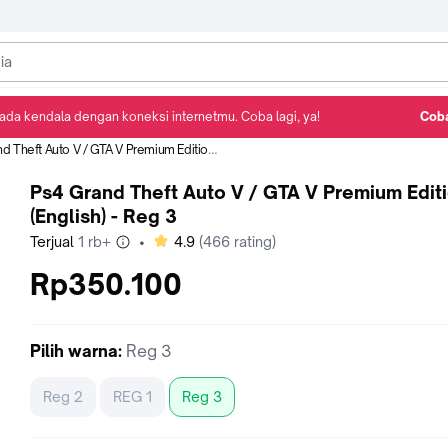
ada kendala dengan koneksi internetmu. Coba lagi, ya!
Coba
Detail Produk
Ulasan
Rekomendasi
heft Auto V / GTA V Premium Edition (English) - Reg 3
Ps4 Grand Theft Auto V / GTA V Premium Edit
(English) - Reg 3
bintang
Terjual
1 rb+
•
4.9
(
466
rating)
Rp350.100
Pilih
warna
:
Reg 3
Reg 2
REG 1
Reg 3