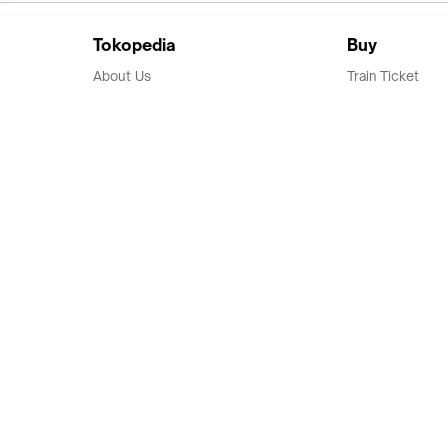
Tokopedia
Buy
About Us
Train Ticket
Career
Flight Ticket
Blog
Ticket Events
Tokopedia Salam
Hotlist
Hotel
Category
Bridestory
Sell
Parentstory
Seller Center
Tokopedia Dictionary
Mitra Toppers
Mall
Register Mall
Tokopedia Apps
Billing & Top up
Deals Tokopedia
Finance