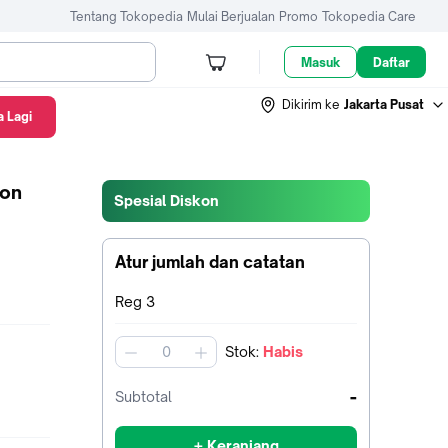
Tentang Tokopedia
Mulai Berjualan
Promo
Tokopedia Care
Masuk
Daftar
Dikirim ke
Jakarta Pusat
 Lagi
ion
Spesial Diskon
Atur jumlah dan catatan
Terpilih:
Reg 3
Stok
:
Habis
jumlah
-
Subtotal
+ Keranjang