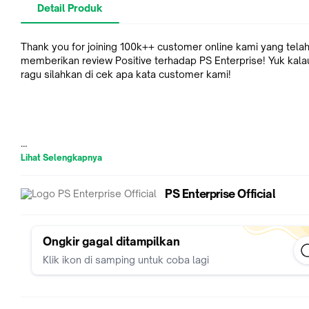
Detail Produk
Thank you for joining 100k++ customer online kami yang tela
memberikan review Positive terhadap PS Enterprise! Yuk kala
ragu silahkan di cek apa kata customer kami!
Gratis Ongkir dan Cashback Selalu tersedia!
Lihat Selengkapnya
Pengiriman 1 jam dari waktu pemesanan! kalau telat chat kam
akan kami kompensasi!
PS Enterprise Official
Barang yang anda beli dari kami akan kami Garansi Seumur Hi
Cara aktivasi garansi boleh chat admin!
Game kami dijamin original! Kalau palsu kami akan kembalik
nilai belanja anda!
Ongkir gagal ditampilkan
Setiap game yang anda beli di PS Enterprise akan mendapat
Klik ikon di samping untuk coba lagi
store credit! Yuk chat admin untuk claim store kredit dari nota
pembelanjaan mu bersama PSe
Kami menyediakan cicilan 0% untuk kenyamanan anda ya!
Kami memiliki Offline store dengan service center sendiri yan