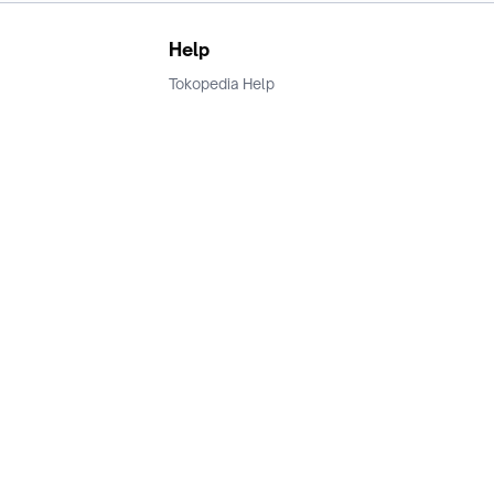
Help
Tokopedia Help
Terms and Condition
Privacy
Keamanan & Privasi
Ikuti Kami