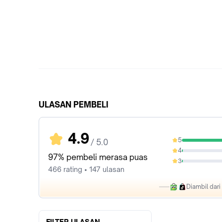
ULASAN PEMBELI
4.9
5
/ 5.0
96.57%
4
1.29%
97% pembeli merasa puas
3
1.07%
466 rating • 147 ulasan
Diambil dar
FILTER ULASAN