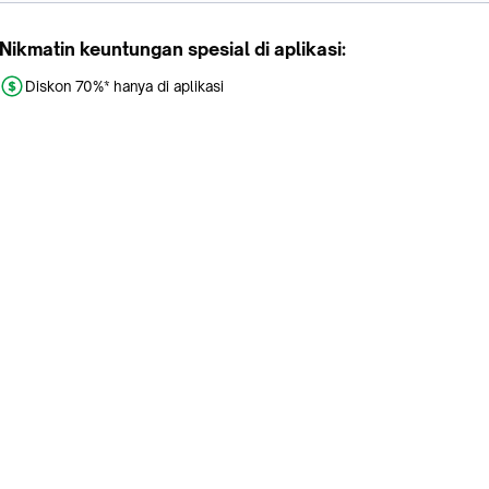
Nikmatin keuntungan spesial di aplikasi:
Diskon 70%* hanya di aplikasi
Promo khusus aplikasi
Gratis Ongkir tiap hari
Buka aplikasi dengan scan QR atau klik tombol:
Pelajari Selengkapnya