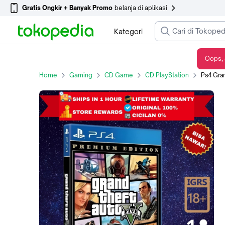
Gratis Ongkir + Banyak Promo
belanja di aplikasi
Kategori
Oops, 
Ps4 Grand Theft Auto V / GTA V Premium Edition (English) - Reg 3
Home
Gaming
CD Game
CD PlayStation
Ps4 Grand T