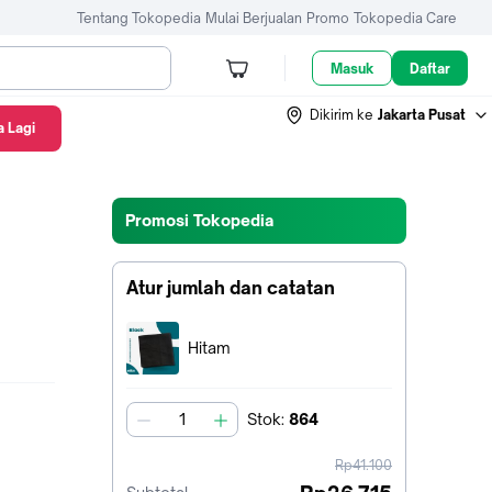
Tentang Tokopedia
Mulai Berjualan
Promo
Tokopedia Care
Masuk
Daftar
Dikirim ke
Jakarta Pusat
 Lagi
Promosi Tokopedia
Atur jumlah dan catatan
Terpilih:
Hitam
Stok
:
864
jumlah
harga
Rp41.100
sebelum