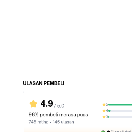
ULASAN PEMBELI
4.9
5
/ 5.0
94.23%
4
4.56%
98% pembeli merasa puas
3
1.07%
745 rating • 145 ulasan