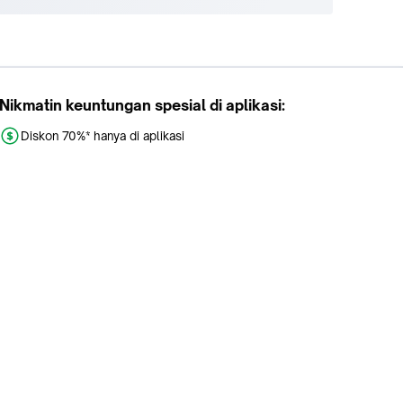
Nikmatin keuntungan spesial di aplikasi:
Diskon 70%* hanya di aplikasi
Promo khusus aplikasi
Gratis Ongkir tiap hari
Buka aplikasi dengan scan QR atau klik tombol: