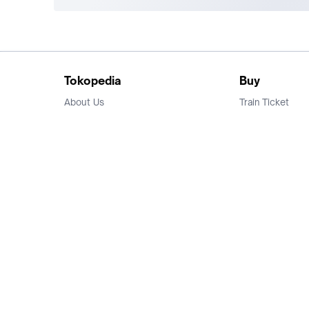
Tokopedia
Buy
About Us
Train Ticket
Career
Flight Ticket
Blog
Ticket Events
Tokopedia Salam
Hotlist
Hotel
Category
Bridestory
Sell
Parentstory
Seller Center
Tokopedia Dictionary
Mitra Toppers
Mall
Register Mall
Tokopedia Apps
Billing & Top up