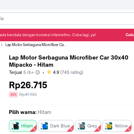
ada kendala dengan koneksi internetmu. Coba lagi, ya!
Coba
Detail Produk
Ulasan
Rekomendasi
Lap Motor Serbaguna Microfiber Car 30x40 Mipacko - Hitam
Lap Motor Serbaguna Microfiber Car 30x40
Mipacko - Hitam
bintang
Terjual
5 rb+
•
4.9
(
745
rating)
Rp26.715
Harga
Rp41.100
diskon
35%
sebelum
diskon
Pilih
warna
:
Hitam
Hitam
Dark Blue
Grey
Yellow