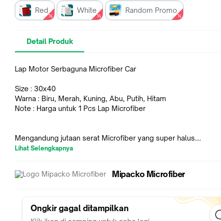
Red
White
Random Promo
Detail Produk
Lap Motor Serbaguna Microfiber Car
Size : 30x40
Warna : Biru, Merah, Kuning, Abu, Putih, Hitam
Note : Harga untuk 1 Pcs Lap Microfiber
Mengandung jutaan serat Microfiber yang super halus.
Bisa digunakan dalam keadaan basah & Kering
Lihat Selengkapnya
Dapat dilipat berulang sampai 8 lipatan, sehingga dapat digu
kali membersihkan berbagai permukaan tanpa berhenti.
Mipacko Microfiber
Kain Lap Microfiber serbaguna terbuat dari Bahan Kain yang
mengandung jutaan serat micro ( microfiber) yang membentu
banyak sekali pori pori untuk menyimpan air sehingga menyer
dengan cepat jauh lebih banyak dari bahan katun biasa, hingg
Ongkir gagal ditampilkan
lebih dari 7 kali berat kainnya.