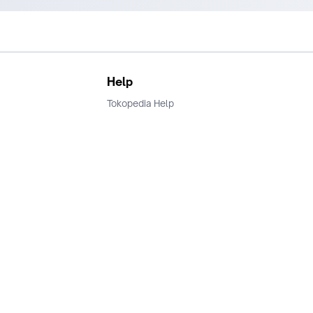
Help
Tokopedia Help
Terms and Condition
Privacy
Keamanan & Privasi