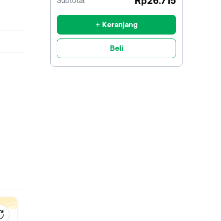
Rp26.715
Subtotal
diskon
+ Keranjang
Beli
nakan 8
k
ap air
a bisa