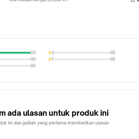
(
2
)
2
(
0
)
0%
(
0
)
1
(
0
)
0%
(
0
)
m ada ulasan untuk produk ini
duk ini dan jadilah yang pertama memberikan ulasan