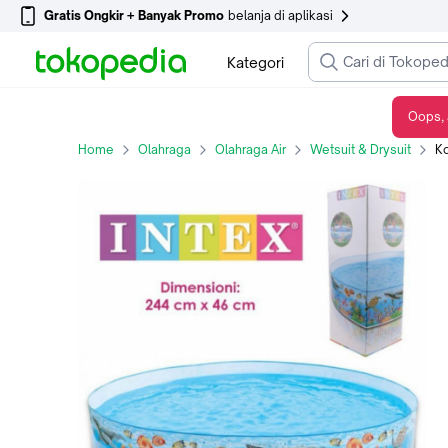
Gratis Ongkir + Banyak Promo
belanja di aplikasi
Kategori
Oops, 
Kolam Renang Anak INTEX /Kolam JUMBO Tanpa Pompa 58472
Home
Olahraga
Olahraga Air
Wetsuit & Drysuit
Kol