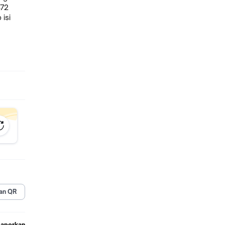
472
 isi
an QR
Laporkan