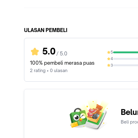
ULASAN PEMBELI
5.0
5
/ 5.0
100%
4
0%
100% pembeli merasa puas
3
0%
2 rating • 0 ulasan
Belu
Beli pro