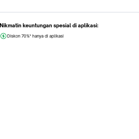
Nikmatin keuntungan spesial di aplikasi:
Diskon 70%* hanya di aplikasi
Promo khusus aplikasi
Gratis Ongkir tiap hari
Buka aplikasi dengan scan QR atau klik tombol:
Pelajari Selengkapnya