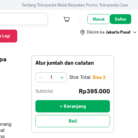
Tentang Tokopedia
Mulai Berjualan
Promo
Tokopedia Care
Masuk
Daftar
Dikirim ke
Jakarta Pusat
 Lagi
npa
Atur jumlah dan catatan
Stok
Total
:
Sisa
2
jumlah
Rp395.000
Subtotal
+ Keranjang
Beli
enang
pat
ang