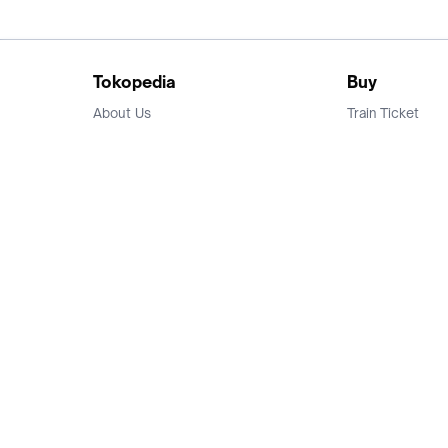
Tokopedia
Buy
About Us
Train Ticket
Career
Flight Ticket
Blog
Ticket Events
Tokopedia Salam
Hotlist
Hotel
Category
Bridestory
Sell
Parentstory
Seller Center
Tokopedia Dictionary
Mitra Toppers
Mall
Register Mall
Tokopedia Apps
Billing & Top up
Deals Tokopedia