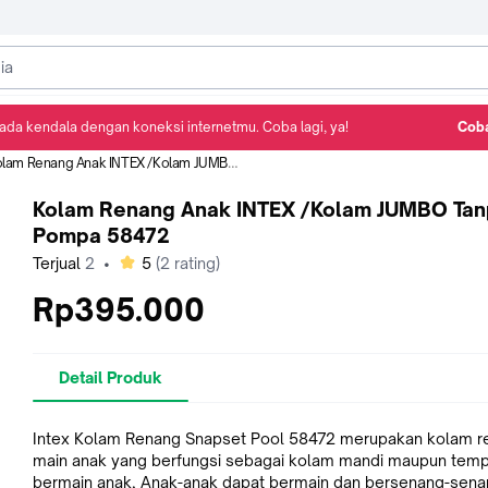
ada kendala dengan koneksi internetmu. Coba lagi, ya!
Coba
Detail Produk
Ulasan
Rekomendasi
am Renang Anak INTEX /Kolam JUMBO Tanpa Pompa 58472
Kolam Renang Anak INTEX /Kolam JUMBO Ta
Pompa 58472
bintang
Terjual
2
•
5
(
2
rating)
Rp395.000
Detail Produk
Intex Kolam Renang Snapset Pool 58472 merupakan kolam r
main anak yang berfungsi sebagai kolam mandi maupun tem
bermain anak, Anak-anak dapat bermain dan bersenang-sen