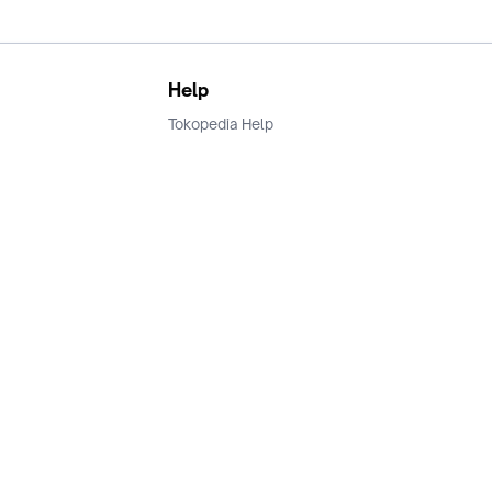
Help
Tokopedia Help
Terms and Condition
Privacy
Keamanan & Privasi
Ikuti Kami