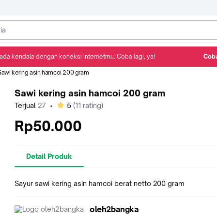
ada kendala dengan koneksi internetmu. Coba lagi, ya!
Coba
Detail Produk
Ulasan
Rekomendasi
Sawi kering asin hamcoi 200 gram
Sawi kering asin hamcoi 200 gram
bintang
Terjual
27
•
5
(
11
rating)
Rp50.000
Detail Produk
Sayur sawi kering asin hamcoi berat netto 200 gram
oleh2bangka