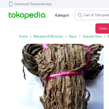
Download Tokopedia App
Kategori
Oops, 
Sawi kering asin hamcoi 200 gram
Home
Makanan & Minuman
Sayur
Sayuran Hijau