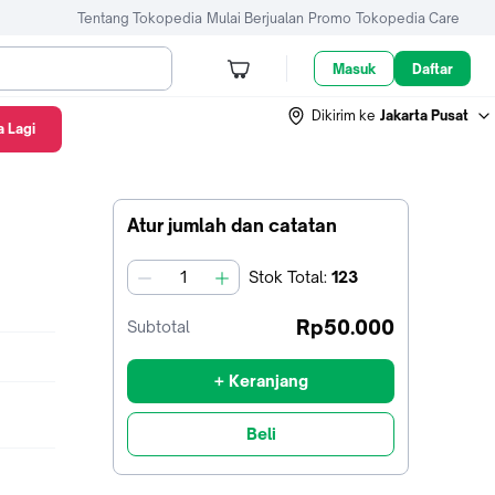
Tentang Tokopedia
Mulai Berjualan
Promo
Tokopedia Care
Masuk
Daftar
Dikirim ke
Jakarta Pusat
 Lagi
Atur jumlah dan catatan
Stok
Total
:
123
jumlah
Rp50.000
Subtotal
+ Keranjang
Beli