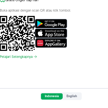
Buka aplikasi dengan scan QR atau klik tombol:
Pelajari Selengkapnya
Indonesia
English