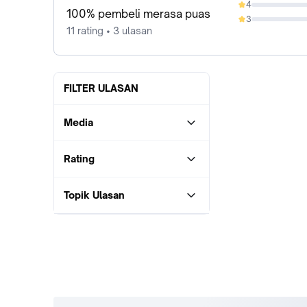
4
0%
100% pembeli merasa puas
3
0%
11 rating • 3 ulasan
FILTER ULASAN
Media
Rating
Topik Ulasan