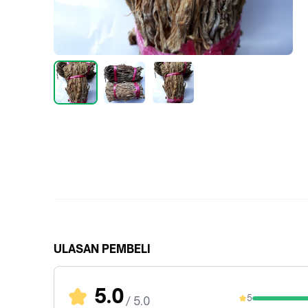
ULASAN PEMBELI
5.0
5
/ 5.0
100%