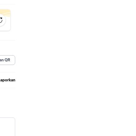
an QR
Laporkan