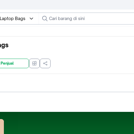
l Laptop Bags
ags
 Penjual