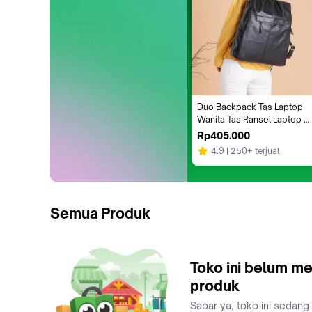
Duo Backpack Tas Laptop 
Wanita Tas Ransel Laptop 
Wanita Women Premium 
Rp405.000
Leather Quality Laptop Bag
4.9
250+ terjual
Semua Produk
Toko ini belum me
produk
Sabar ya, toko ini sedang