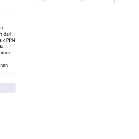
en
m dari
da
nomor
ahan
ang
der
as
pada
sizes
nclude
ut Cek