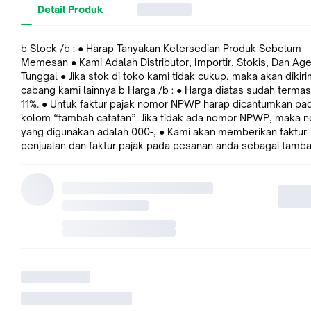
Detail Produk
b Stock /b : ● Harap Tanyakan Ketersedian Produk Sebelum
Memesan ● Kami Adalah Distributor, Importir, Stokis, Dan Ag
Tunggal ● Jika stok di toko kami tidak cukup, maka akan dikiri
cabang kami lainnya b Harga /b : ● Harga diatas sudah termasuk PPN
11%. ● Untuk faktur pajak nomor NPWP harap dicantumkan pa
kolom “tambah catatan”. Jika tidak ada nomor NPWP, maka 
yang digunakan adalah 000-, ● Kami akan memberikan faktur
penjualan dan faktur pajak pada pesanan anda sebagai tamb
bukti pembelian dan keaslian barang yang dibeli. b Keunggulan
Produk /b : Kobewel - Stang Las CO – Air Cooled – Pro MIG 500 at 3
- 4 m, merupakan stang las dari brand KOBEWEL yang diranc
untuk standar kebutuhan orang Asia, terutama untuk para wel
Indonesia, dengan fitur-fitur mutakhir yang disematkan dari g
nozzle hingga kebagian connector. Lebih lengkapnya simak 
bagian video...!!! b Spesifikasi /b : ● Type of Cooling: Air ● 500 A for
CO2 ● 450 A for Mixed Gases M 21 ● Duty Cycle 60% ● Wire 
1.0 - 2.4 mm ● Size (Include Box) : 58 x 38 x 8 cm ● Weight (I
Box) : 4 kg b Perihal Produk lainnya : /b ● Untuk Pertanyaan Produk
Industrial Lainnya Silahkan Chat Admin ● Untuk Info Lebih Lanj