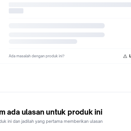
Website Kami www.bumi.info ● Tokopedia Cabang Resmi Kami
Jakarta
https://www.tokopedia.com/bumi-teknik-utama/kobe
stang-las-co-air-cooled-pro-mig-500-at-3-4-m
Balikpapan
https://www.tokopedia.com/ptbumiteknik-balikpapan/kobewe
stang-las-co-air-cooled-pro-mig-500-at-3-4-m
Semarang
https://www.tokopedia.com/pt-bumi-semarang/kobewel-stan
co-air-cooled-pro-mig-500-at-3-4-m
Ada masalah dengan produk ini?
m ada ulasan untuk produk ini
duk ini dan jadilah yang pertama memberikan ulasan