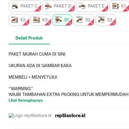
PAKET C
PAKET D
PAKET E
K1
K2
K3
S1
S2
S3
Detail Produk
PAKET MURAH CUMA DI SINI
UKURAN ADA DI GAMBAR KAKA
MEMBELI = MENYETUJUI
‘’WARNING’’
WAJIB TAMBAHAN EXTRA PACKING UNTUK MEMPERMUDAH
GARANSI
Lihat Selengkapnya
BAGI YG TIDAK MEMAKAI EXTRA PACKING PRODUK SUDAH K
CEK DAN PACKING SEMAKSIMAL MUNGKIN. ‘’KERUSAKAN
reptilestore.id
TANGGUNG JAWAB KURIR EXPEDISI BUKAN TOKO‘’
- Cocok sebagai tempat sembunyi, istirahat, bermain reptile