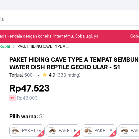
ada kendala dengan koneksi internetmu. Coba lagi, ya!
Coba
Detail Produk
Ulasan
Rekomendasi
Reptil
PAKET HIDING CAVE TYPE A TEMPAT SEMBUNYI WATER DISH REPTILE GECKO ULAR - S1
PAKET HIDING CAVE TYPE A TEMPAT SEMBUN
WATER DISH REPTILE GECKO ULAR - S1
bintang
Terjual
500+
•
4.9
(
333
rating)
Rp47.523
Harga
Rp48.003
diskon
1%
sebelum
diskon
Pilih
warna
:
S1
PAKET G
PAKET F
PAKET A
PAK