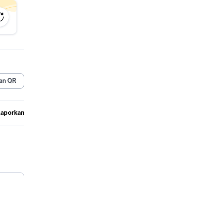
ood
k akan
an
an QR
ansi
Laporkan
esin,
n