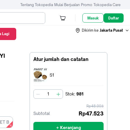
Tentang Tokopedia
Mulai Berjualan
Promo
Tokopedia Care
Masuk
Daftar
Dikirim ke
Jakarta Pusat
 Lagi
YI
Atur jumlah dan catatan
Terpilih:
S1
Stok
:
981
jumlah
harga
Rp48.003
sebelum
Rp47.523
Subtotal
diskon
ET B
+ Keranjang