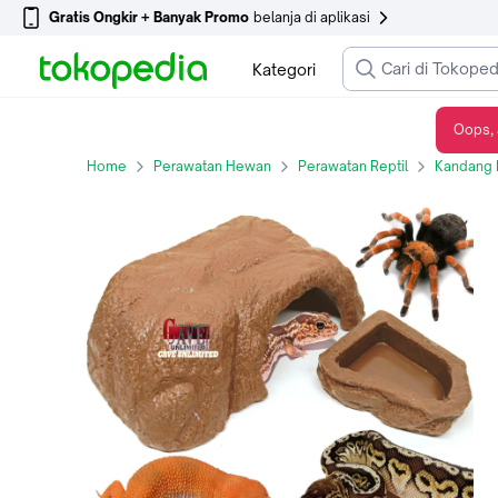
Gratis Ongkir + Banyak Promo
belanja di aplikasi
Kategori
Oops, 
PAKET HIDING CAVE TYPE A TEMPAT SEMBUNYI WATER DISH REPTILE GECKO ULAR - S1
Home
Perawatan Hewan
Perawatan Reptil
Kandang 