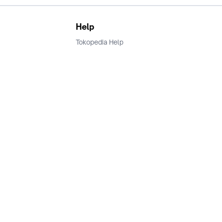
Help
Tokopedia Help
Terms and Condition
Privacy
Keamanan & Privasi
Ikuti Kami