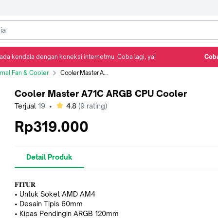
ada kendala dengan koneksi internetmu. Coba lagi, ya!
Coba
Detail Produk
Ulasan
Rekomendasi
ernal Fan & Cooler
Cooler Master A71C ARGB CPU Cooler
Cooler Master A71C ARGB CPU Cooler
bintang
Terjual
19
•
4.8
(
9
rating)
Rp319.000
Detail Produk
𝐅𝐈𝐓𝐔𝐑
• Untuk Soket AMD AM4
• Desain Tipis 60mm
• Kipas Pendingin ARGB 120mm