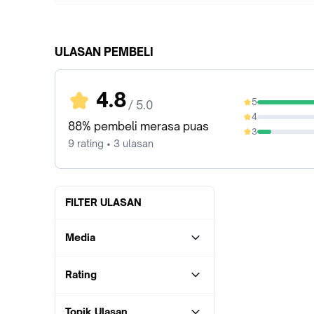
ULASAN PEMBELI
4.8
5
/ 5.0
88.89%
4
0%
88% pembeli merasa puas
3
11.11%
9 rating • 3 ulasan
FILTER ULASAN
Media
Rating
Topik Ulasan