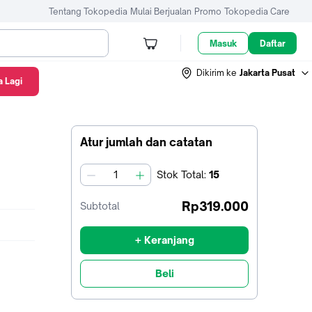
Tentang Tokopedia
Mulai Berjualan
Promo
Tokopedia Care
Masuk
Daftar
Dikirim ke
Jakarta Pusat
 Lagi
Atur jumlah dan catatan
Stok
Total
:
15
jumlah
Rp319.000
Subtotal
+ Keranjang
Beli