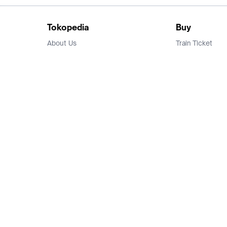
Tokopedia
Buy
About Us
Train Ticket
Career
Flight Ticket
Blog
Ticket Events
Tokopedia Salam
Hotlist
Hotel
Category
Bridestory
Sell
Parentstory
Seller Center
Tokopedia Dictionary
Mitra Toppers
Mall
Register Mall
Tokopedia Apps
Billing & Top up
Deals Tokopedia
Finance