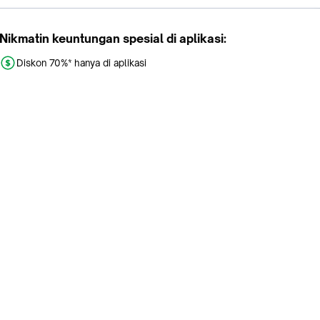
Nikmatin keuntungan spesial di aplikasi:
Diskon 70%* hanya di aplikasi
Promo khusus aplikasi
Gratis Ongkir tiap hari
Buka aplikasi dengan scan QR atau klik tombol:
Pelajari Selengkapnya