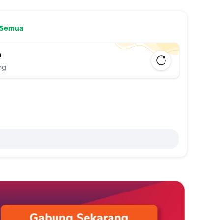
 Semua
n
ng