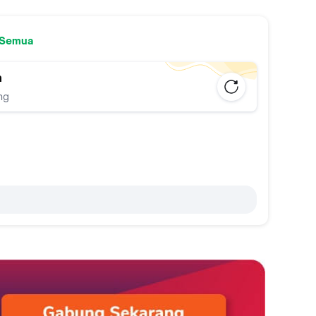
 Semua
n
ng