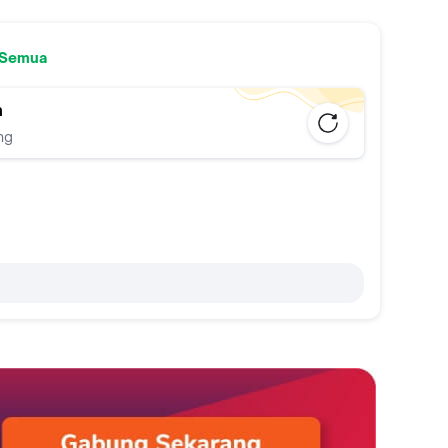
 Semua
n
ng