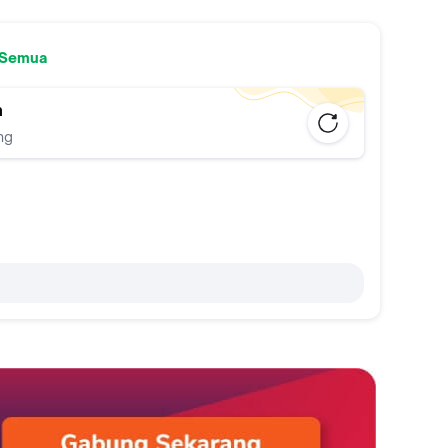
 Semua
n
ng