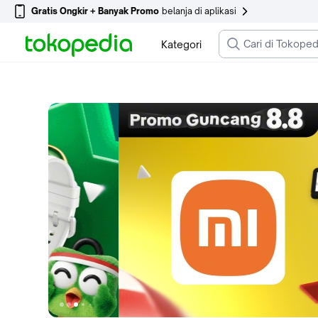
Gratis Ongkir + Banyak Promo
belanja di aplikasi
Kategori
Ke slide 1
Ke slide 2
Ke slide 3
Ke slide 7
Ke slide 8
Ke slide 4
Ke slide 5