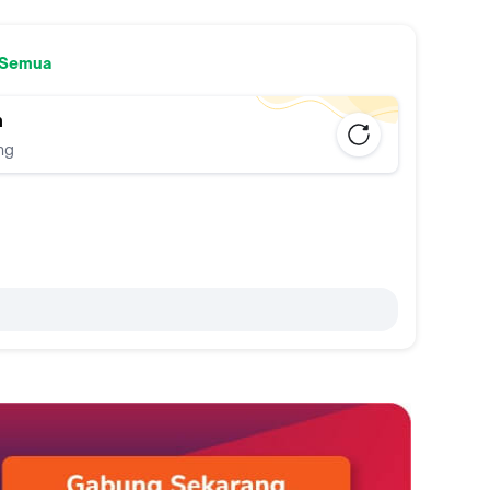
 Semua
n
ng