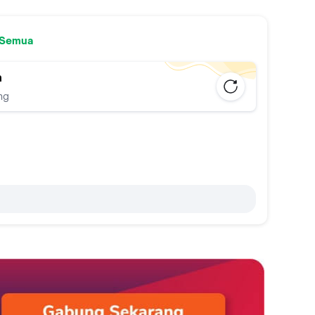
 Semua
n
ng