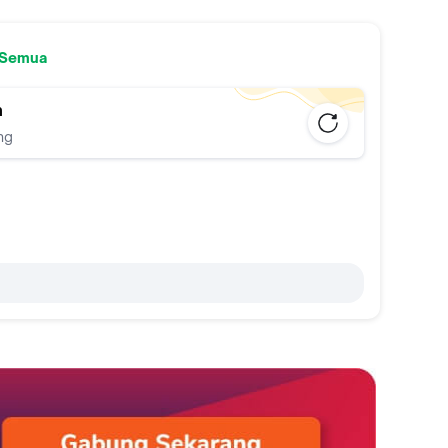
 Semua
n
ng