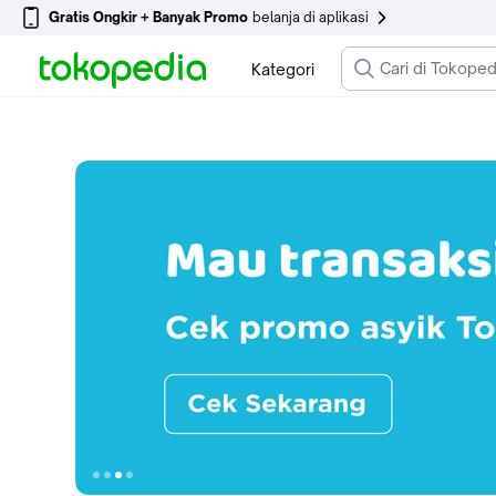
Gratis Ongkir + Banyak Promo
belanja di aplikasi
Kategori
Ke slide 1
Ke slide 2
Ke slide 3
Ke slide 4