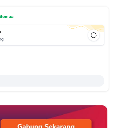
 Semua
n
ng