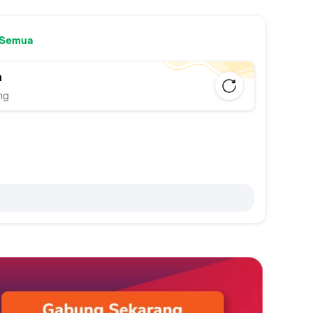
 Semua
n
ng