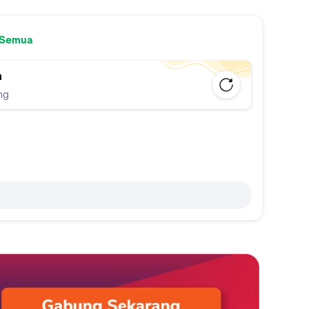
 Semua
n
ng