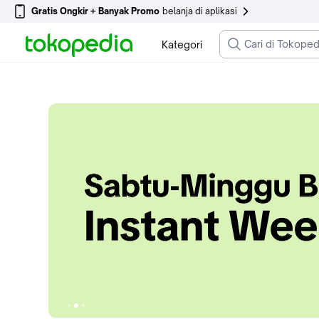
Gratis Ongkir + Banyak Promo
belanja di aplikasi
Kategori
Ke slide 1
Ke slide 5
Ke slide 4
Ke slide 6
Ke slide 3
Ke slide 7