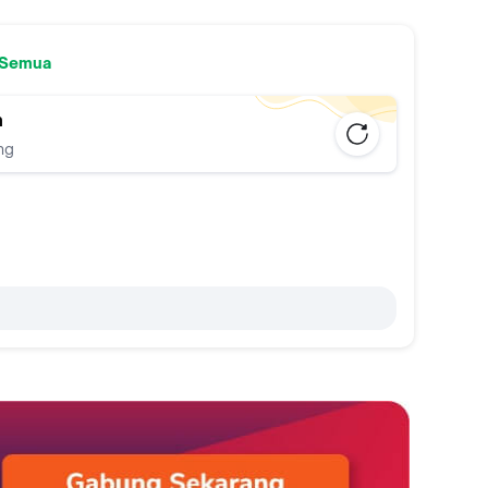
 Semua
n
ng