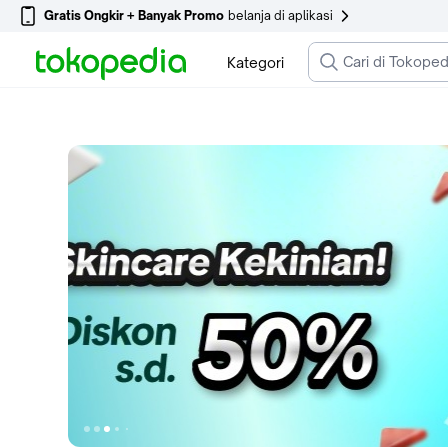
Gratis Ongkir + Banyak Promo
belanja di aplikasi
Kategori
Ke slide 1
Ke slide 2
Ke slide 3
Ke slide 7
Ke slide 4
Ke slide 5