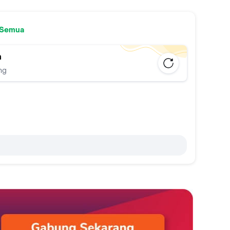
 Semua
n
ng