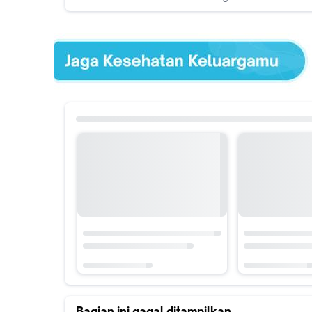
Bagian ini gagal ditampilkan
Klik ikon sebelah untuk coba lagi
Bagian ini gagal ditampilkan
Klik ikon sebelah untuk coba lagi