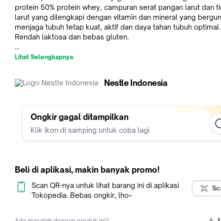
protein 50% protein whey, campuran serat pangan larut dan t
larut yang dilengkapi dengan vitamin dan mineral yang bergu
menjaga tubuh tetap kuat, aktif dan daya tahan tubuh optimal.
Rendah laktosa dan bebas gluten.
- 50% Protein Whey yang kaya akan Leucin untuk mempertah
Lihat Selengkapnya
kekuatan otot
- Sumber serat pangan untuk bantu jaga kesehatan saluran c
Nestle Indonesia
- Multisource fibre yaitu serat larut & tidak larut untuk bantu
pengaturan berat badan dan menurunkan risiko penyakit
kardiometabolik
BPOM RI ML 567009168006
Ongkir gagal ditampilkan
Klik ikon di samping untuk coba lagi
Jenis Produk: Susu Bubuk
Saran Usia: Di atas 10 tahun, cocok untuk dewasa, atau kondis
yang membutuhkan asupan serat pangan untuk membantu
mempertahankan / memelihara fungsi saluran pencernaan sep
Beli di aplikasi, makin banyak promo!
1) Konstipasi & diare
2) Weight management
Scan QR-nya untuk lihat barang ini di aplikasi
Sc
3) Kurang asupan serat karena penyakit atau pengobatan
Tokopedia. Bebas ongkir, lho~
Kemasan: Kaleng
Varian: Rasa vanila
Ada masalah dengan produk ini?