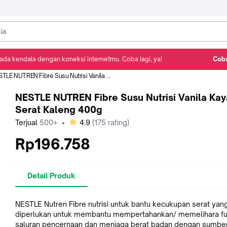
ada kendala dengan koneksi internetmu. Coba lagi, ya!
Coba
Detail Produk
Ulasan
Rekomendasi
LE NUTREN Fibre Susu Nutrisi Vanila Kaya Serat Kaleng 400g
NESTLE NUTREN Fibre Susu Nutrisi Vanila Kay
Serat Kaleng 400g
bintang
Terjual
500+
•
4.9
(
175
rating)
Rp196.758
Detail Produk
NESTLE Nutren Fibre nutrisi untuk bantu kecukupan serat yan
diperlukan untuk membantu mempertahankan/ memelihara fu
saluran pencernaan dan menjaga berat badan dengan sumbe