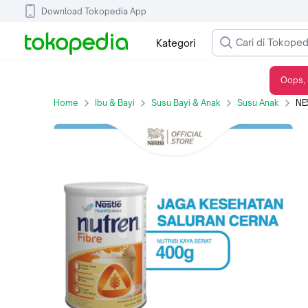
Download Tokopedia App
Kategori
Oops, 
NESTLE NUTREN Fibre Susu Nutrisi Vanila Kaya Serat Kaleng 400g
Home
Ibu & Bayi
Susu Bayi & Anak
Susu Anak
NEST