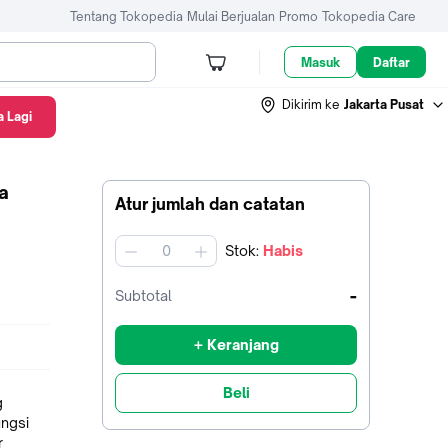
Tentang Tokopedia
Mulai Berjualan
Promo
Tokopedia Care
Masuk
Daftar
Dikirim ke
Jakarta Pusat
 Lagi
a
Atur jumlah dan catatan
Stok
:
Habis
jumlah
-
Subtotal
+ Keranjang
Beli
g
ngsi
r