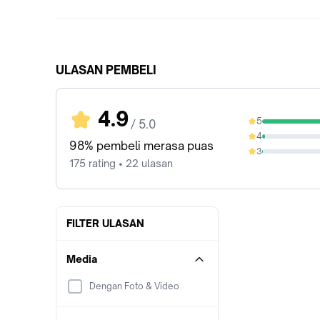
ULASAN PEMBELI
4.9
5
/ 5.0
96%
4
2.29%
98% pembeli merasa puas
3
0.57%
175 rating • 22 ulasan
FILTER ULASAN
Media
Dengan Foto & Video