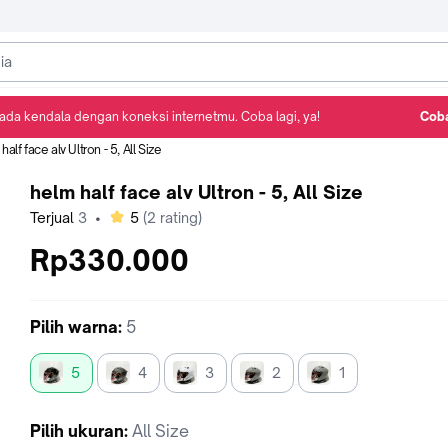
ada kendala dengan koneksi internetmu. Coba lagi, ya!
Coba
Detail Produk
Ulasan
Rekomendasi
half face alv Ultron - 5, All Size
helm half face alv Ultron - 5, All Size
bintang
Terjual
3
•
5
(
2
rating)
Rp330.000
Pilih
warna
:
5
5
4
3
2
1
Pilih
ukuran
:
All Size