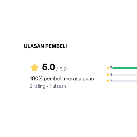
ULASAN PEMBELI
5.0
5
/ 5.0
100%
4
0%
100% pembeli merasa puas
3
0%
2 rating • 1 ulasan