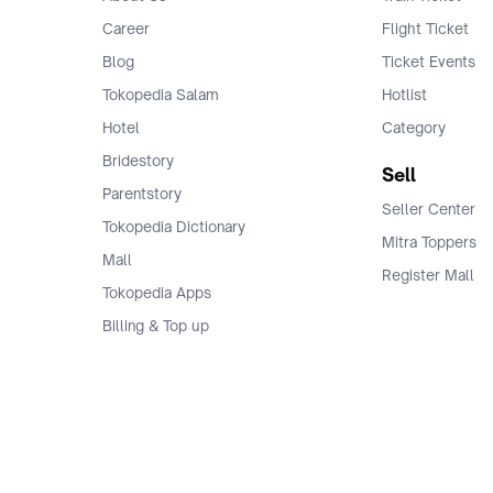
Career
Flight Ticket
Blog
Ticket Events
Tokopedia Salam
Hotlist
Hotel
Category
Bridestory
Sell
Parentstory
Seller Center
Tokopedia Dictionary
Mitra Toppers
Mall
Register Mall
Tokopedia Apps
Billing & Top up
Deals Tokopedia
Finance
Free Shipping