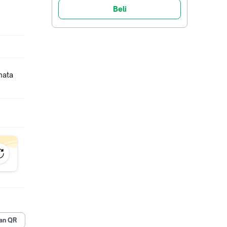
Beli
mata
an QR