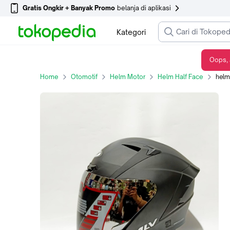
Gratis Ongkir + Banyak Promo
belanja di aplikasi
Kategori
Oops, 
helm half face alv Ultron - 5, All Size
Home
Otomotif
Helm Motor
Helm Half Face
helm 