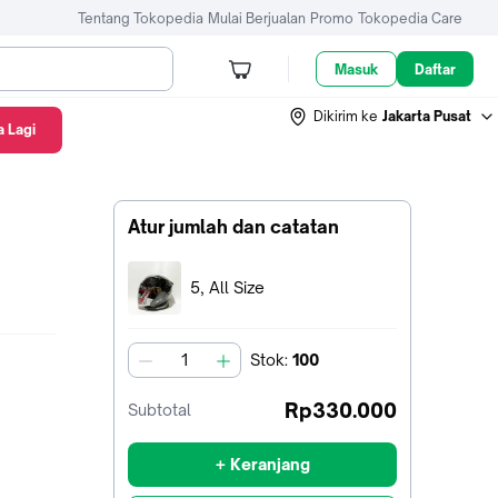
Tentang Tokopedia
Mulai Berjualan
Promo
Tokopedia Care
Masuk
Daftar
Dikirim ke
Jakarta Pusat
 Lagi
Atur jumlah dan catatan
Terpilih:
5, All Size
Stok
:
100
jumlah
Rp330.000
Subtotal
+ Keranjang