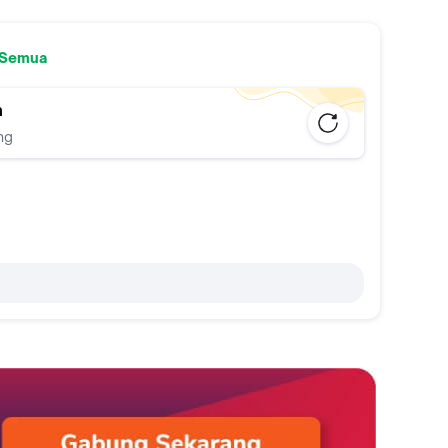
 Semua
n
ng