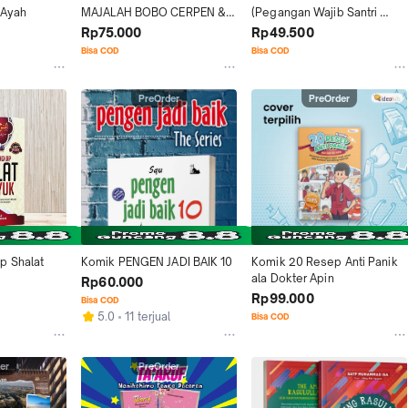
 Ayah
MAJALAH BOBO CERPEN & 
(Pegangan Wajib Santri 
DONGENG
Pembelajar Nahwu Sharaf)
Rp75.000
Rp49.500
Bisa COD
Bisa COD
PreOrder
PreOrder
 Shalat 
Komik PENGEN JADI BAIK 10
Komik 20 Resep Anti Panik 
ala Dokter Apin
Rp60.000
Rp99.000
Bisa COD
5.0
11 terjual
Bisa COD
er
PreOrder