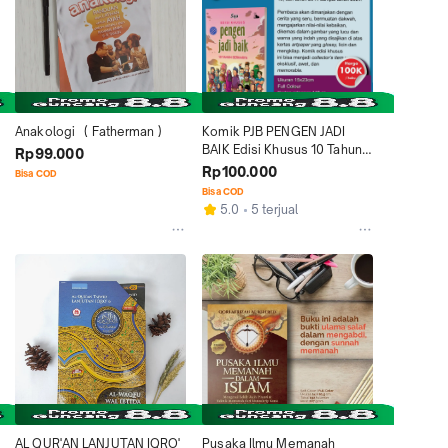
Anakologi   ( Fatherman )
Komik PJB PENGEN JADI 
BAIK Edisi Khusus 10 Tahun 
Rp99.000
Spesial Full Colour Berwarna
Rp100.000
Bisa COD
Bisa COD
5.0
5 terjual
AL QUR'AN LANJUTAN IQRO' 
Pusaka Ilmu Memanah 