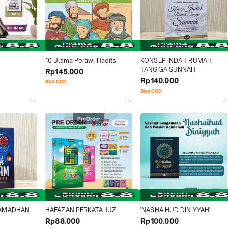
10 Ulama Perawi Hadits
KONSEP INDAH RUMAH 
TANGGA SUNNAH
Rp145.000
Rp140.000
Bisa COD
Bisa COD
PreOrder
RAMADHAN
HAFAZAN PERKATA JUZ
'NASHAIHUD DINIYYAH'
Rp88.000
Rp100.000