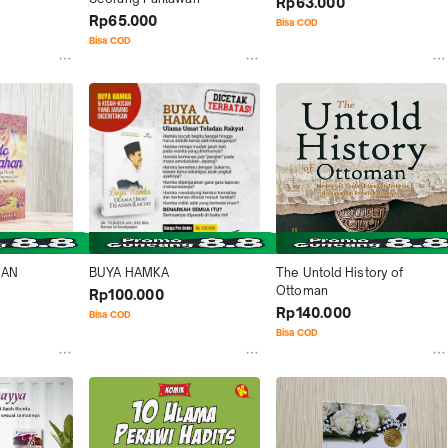
Rp63.000
Rp65.000
Bisa COD
Bisa COD
HAN
BUYA HAMKA
The Untold History of 
Ottoman
Rp100.000
Rp140.000
Bisa COD
Bisa COD