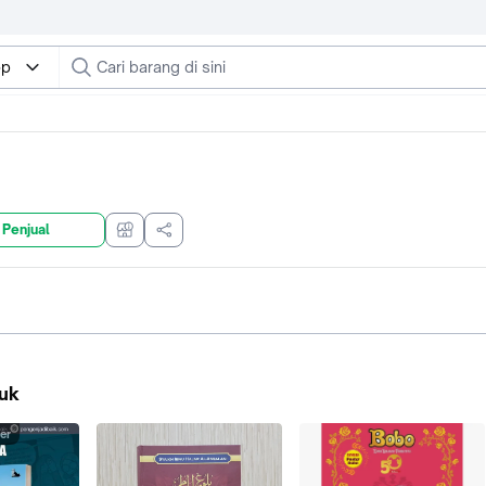
op
 Penjual
uk
er