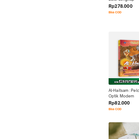
Rp278.000
Bisa COD
Al-Haitsam : Pelo
Optik Modern
Rp82.000
Bisa COD