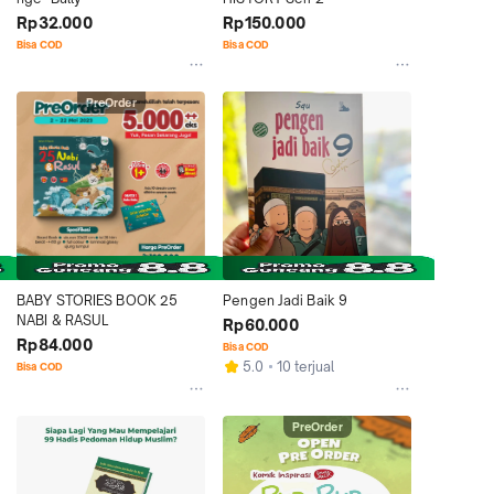
Rp32.000
Rp150.000
Bisa COD
Bisa COD
PreOrder
BABY STORIES BOOK 25 
Pengen Jadi Baik 9
NABI & RASUL
Rp60.000
Rp84.000
Bisa COD
5.0
10 terjual
Bisa COD
PreOrder