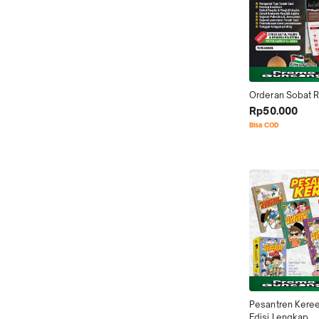
Orderan Sobat R
Rp50.000
Bisa COD
Pesantren Kereee
Edisi Lengkap