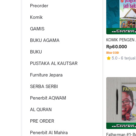
Preorder
Komik
GAMIS
BUKU AGAMA
KOMIK PENGEN J
Rp60.000
BUKU
Bisa COD
5.0
6 terjual
PUSTAKA AL KAUTSAR
Furniture Jepara
SERBA SERBI
Penerbit AQWAM
AL QURAN
PRE ORDER
Penerbit Al Mahira
Fatherman #1- B