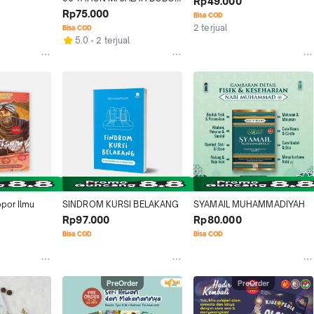
Rp49.000
CERPEN & DONGENG
Rp75.000
Bisa COD
2 terjual
Bisa COD
5.0
2 terjual
por Ilmu 
SINDROM KURSI BELAKANG
SYAMAIL MUHAMMADIYAH
Rp97.000
Rp80.000
Bisa COD
Bisa COD
PreOrder
PreOrder