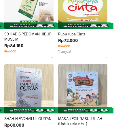
99 HADIS PEDOMAN HIDUP 
Rupa-rupa Cinta
MUSLIM
Rp72.000
Rp84.150
Bisa COD
1 terjual
Bisa COD
SHAHIH FADHAILUL QUR'AN
MASA KECIL RASULULLAH 
(Untuk usia 3th+)
Rp60.000