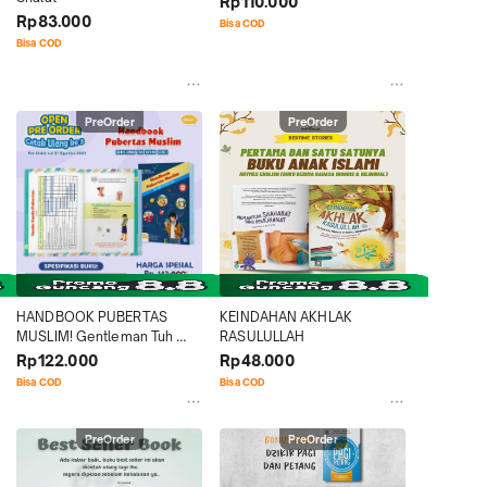
Rp110.000
Rp83.000
Bisa COD
Bisa COD
PreOrder
PreOrder
HANDBOOK PUBERTAS 
KEINDAHAN AKHLAK 
MUSLIM! Gentleman Tuh 
RASULULLAH
Kayak Gini!
Rp122.000
Rp48.000
Bisa COD
Bisa COD
PreOrder
PreOrder