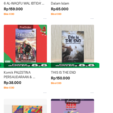
6 AL-WAQFU WAL IBTIDA' 
Dalam Islam
PERJUZ
Rp159.000
Rp65.000
Bisa COD
Bisa COD
PreOrder
Komik PALESTINA 
THIS IS THE END
PERSAUDARAAN & 
Rp150.000
KEMANUSIAAN
Rp38.000
Bisa COD
Bisa COD
PreOrder