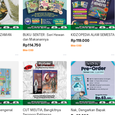
ZAMAN 
BUKU SENTER : Seri Hewan 
KIDZOPEDIA ALAM SEMESTA
dan Makanannya
Rp119.000
Rp114.750
Bisa COD
Bisa COD
PreOrder
PreOrder
Mengenal 
CUT MEUTIA, Bangkitnya 
Nak, Dengarkan Bapak
Seorang Pahlawan