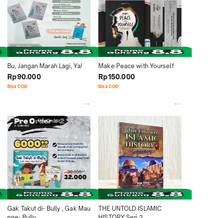
Bu, Jangan Marah Lagi, Ya!
Make Peace with Yourself
Rp90.000
Rp150.000
Bisa COD
Bisa COD
PreOrder
Gak Takut di- Bully , Gak Mau 
THE UNTOLD ISLAMIC 
nge- Bully
HISTORY Seri 2