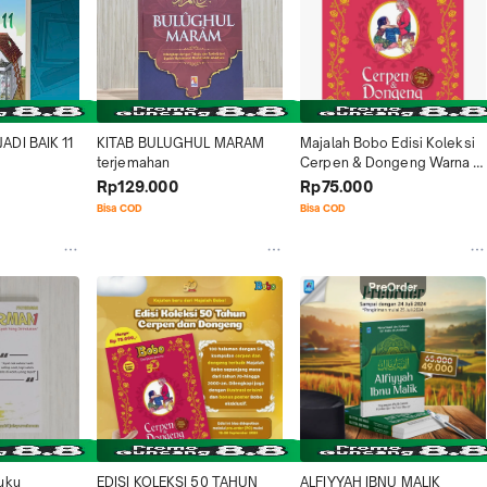
ADI BAIK 11
KITAB BULUGHUL MARAM 
Majalah Bobo Edisi Koleksi 
terjemahan
Cerpen & Dongeng Warna 
Merah
Rp129.000
Rp75.000
Bisa COD
Bisa COD
PreOrder
uku 
EDISI KOLEKSI 50 TAHUN 
ALFIYYAH IBNU MALIK 