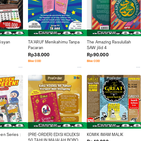
isyan
TA’ARUF Menikahimu Tanpa 
The Amazing Rasulullah 
Pacaran
SAW jilid 4
Rp38.000
Rp90.000
Bisa COD
Bisa COD
PreOrder
PreOrder
n Series : 
(PRE-ORDER) EDISI KOLEKSI 
KOMIK IMAM MALIK
50 TAHUN MAJALAH BOBO 