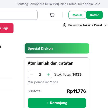
Tentang Tokopedia
Mulai Berjualan
Promo
Tokopedia Care
Masuk
Daftar
Dikirim ke
Jakarta Pusat
 Lagi
h
Spesial Diskon
Atur jumlah dan catatan
Stok
Total
:
14133
jumlah
Min. pembelian
2
pcs
Rp11.776
Subtotal
+ Keranjang