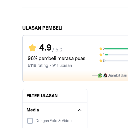
ULASAN PEMBELI
4.9
5
/ 5.0
92.69%
4
6.03%
98% pembeli merasa puas
3
0.9%
6118 rating • 911 ulasan
Diambil dar
FILTER ULASAN
Media
Dengan Foto & Video