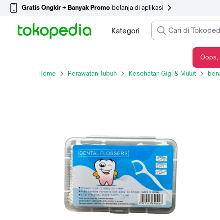
Gratis Ongkir + Banyak Promo
belanja di aplikasi
Kategori
Oops, 
Extra Comfort Dental Floss Benang Pembersih Selah Tusuk Gigi isi 50
Home
Perawatan Tubuh
Kesehatan Gigi & Mulut
bena