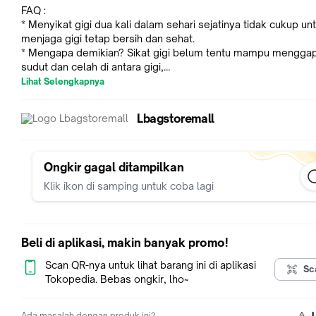
FAQ :
* Menyikat gigi dua kali dalam sehari sejatinya tidak cukup un
menjaga gigi tetap bersih dan sehat.
* Mengapa demikian? Sikat gigi belum tentu mampu menggap
sudut dan celah di antara gigi,
* sehingga sering kali masih ada sisa makanan yang terselip d
Lihat Selengkapnya
gigi.
Lbagstoremall
KETERANGAN :
* Standar food grade yang berarti aman untuk digunakan untu
Anda.
Ongkir gagal ditampilkan
* Menggunakan alat ini lebih aman dan efektif daripada
Klik ikon di samping untuk coba lagi
menggunakan tusuk gigi pada umumnya.
* Dental Floss Pick ini berguna untuk membersihkan kotoran 
berada di sekat - sekat gigi.
* Material : Plastic
Beli di aplikasi, makin banyak promo!
* Isi : 50 Pcs
* Dimensi : 75 Mm
Scan QR-nya untuk lihat barang ini di aplikasi
Sc
Tokopedia. Bebas ongkir, lho~
PERATURAN COMPLAIN :
Ada masalah dengan produk ini?