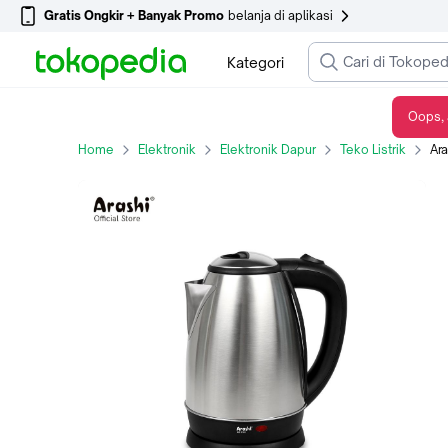
Gratis Ongkir + Banyak Promo
belanja di aplikasi
Kategori
Oops, 
Arashi Kettle Listrik AKE S1503/ Pemanas Air/ Ketel Listrik/ 1.5 Liter
Home
Elektronik
Elektronik Dapur
Teko Listrik
Arash