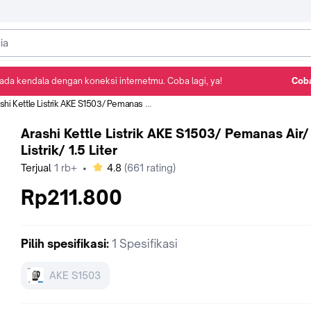
ada kendala dengan koneksi internetmu. Coba lagi, ya!
Coba
Detail Produk
Ulasan
Rekomendasi
i Kettle Listrik AKE S1503/ Pemanas Air/ Ketel Listrik/ 1.5 Liter
Arashi Kettle Listrik AKE S1503/ Pemanas Air/
Listrik/ 1.5 Liter
bintang
Terjual
1 rb+
•
4.8
(
661
rating)
Rp211.800
Pilih
spesifikasi
:
1 Spesifikasi
AKE S1503