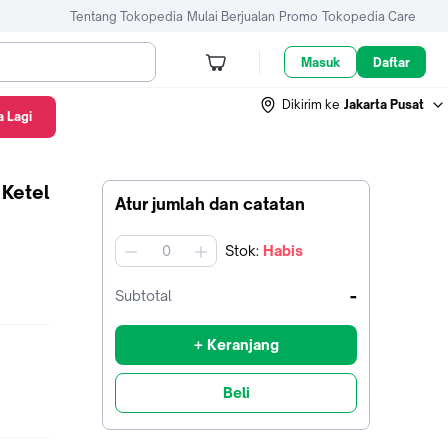
Tentang Tokopedia
Mulai Berjualan
Promo
Tokopedia Care
Masuk
Daftar
Dikirim ke
Jakarta Pusat
 Lagi
 Ketel
Atur jumlah dan catatan
Stok
:
Habis
jumlah
-
Subtotal
+ Keranjang
Beli