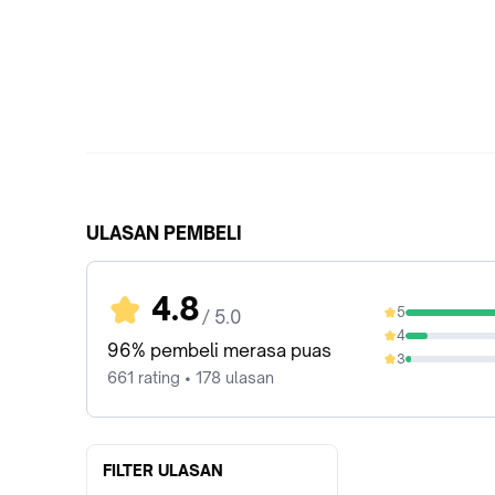
ULASAN PEMBELI
4.8
5
/ 5.0
85.33%
4
11.35%
96% pembeli merasa puas
3
2.57%
661 rating • 178 ulasan
FILTER ULASAN