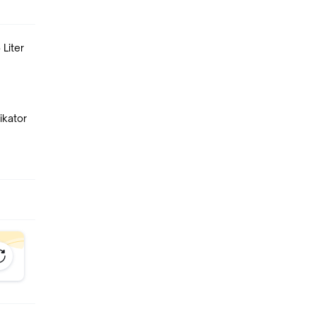
 Liter
ikator
ady
 maaf,
atau