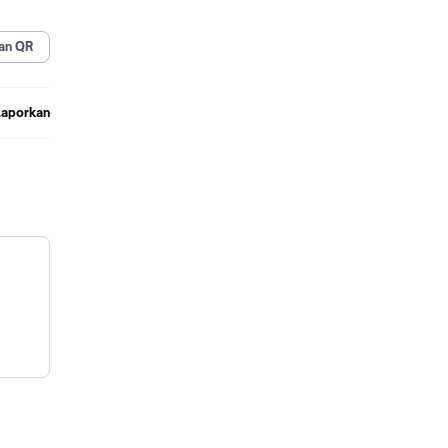
mudah
an QR
Laporkan