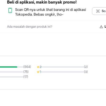
Beli di aplikasi, makin banyak promo!
*Mohon Kotak dan Bukti pembelian disimpan untuk memper
dan mempercepat klaim garansi jika diperlukan.
Scan QR-nya untuk lihat barang ini di aplikasi
Sc
Tokopedia. Bebas ongkir, lho~
*Arashi Indonesia*
Ada masalah dengan produk ini?
(
564
)
2
(
2
)
0.3%
(
75
)
1
(
3
)
0.45%
(
17
)