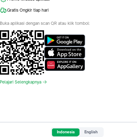
Gratis Ongkir tiap hari
Buka aplikasi dengan scan QR atau klik tombol:
Pelajari Selengkapnya
Indonesia
English