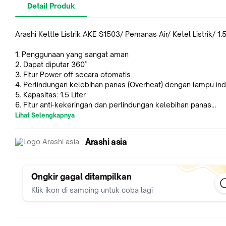
Detail Produk
Arashi Kettle Listrik AKE S1503/ Pemanas Air/ Ketel Listrik/ 1.5
1. Penggunaan yang sangat aman
2. Dapat diputar 360˚
3. Fitur Power off secara otomatis
4. Perlindungan kelebihan panas (Overheat) dengan lampu ind
5. Kapasitas: 1.5 Liter
6. Fitur anti-kekeringan dan perlindungan kelebihan panas
7. Garansi Elemen Pemanas 1 Tahun
Lihat Selengkapnya
Garansi Resmi Arashi Indonesia 1 Tahun
Arashi asia
Note :
*Selama barang kami masih terpajang maka barang masih re
stock
Ongkir gagal ditampilkan
*Pesanan akan diproses maksimal dikirim 2 x 24 jam.
Klik ikon di samping untuk coba lagi
*Mohon untuk buat Video Unboxing saat paket dibuka untuk
menghindari kesalahan produk/ kurang barang. Karena mohon
kami tidak menerima komplainan jika ada barang yang rusak 
salah kirim tanpa Video Unboxing.