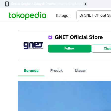
Gratis Ongkir + Banyak Promo
belanja di aplikasi
Di GNET Official S
Kategori
GNET Official Store
Follow
Chat
Beranda
Produk
Ulasan