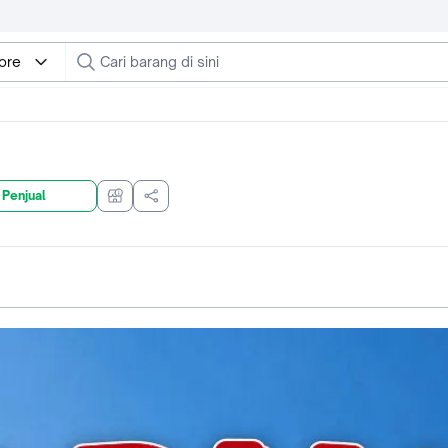
tore
 Penjual