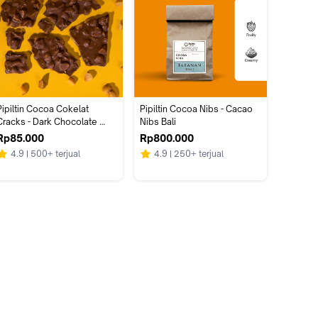
Pipiltin Cocoa Cokelat 
Pipiltin Cocoa Nibs - Cacao 
Cracks - Dark Chocolate 
Nibs Bali
Macadamia Nut
Rp85.000
Rp800.000
4.9
500+ terjual
4.9
250+ terjual