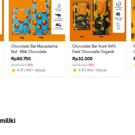
Chocolate Bar Macadamia 
Chocolate Bar Aceh 84% 
Nut - Milk Chocolate
Dark Chocolate Organik
Rp80.750
Rp32.300
Rp95.000
15%
Rp38.000
15%
4.9
4rb+ terjual
4.9
4rb+ terjual
miliki