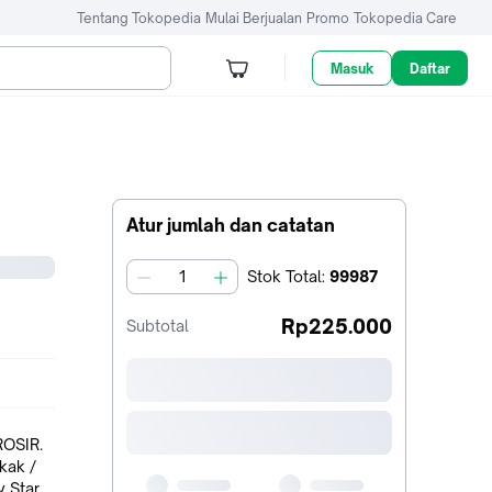
Tentang Tokopedia
Mulai Berjualan
Promo
Tokopedia Care
Masuk
Daftar
Atur jumlah dan catatan
Stok
Total
:
99987
jumlah
Rp225.000
Subtotal
kak /
ar