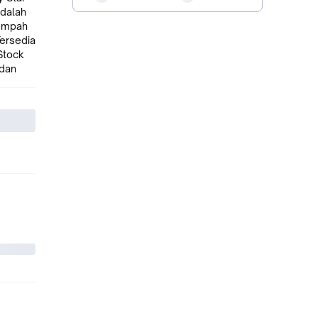
dalah
Rempah
 dan
ang