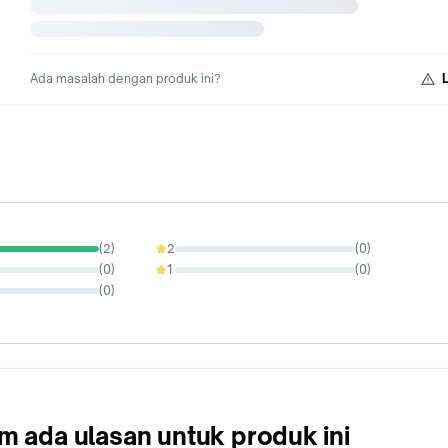
Ada masalah dengan produk ini?
(
2
)
2
(
0
)
0%
(
0
)
1
(
0
)
0%
(
0
)
m ada ulasan untuk produk ini