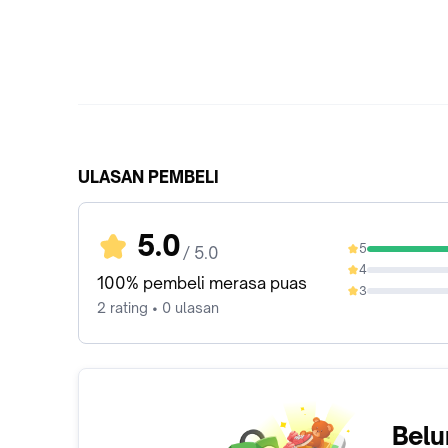
ULASAN PEMBELI
5.0
5
/ 5.0
100%
4
0%
100% pembeli merasa puas
3
0%
2 rating • 0 ulasan
Belu