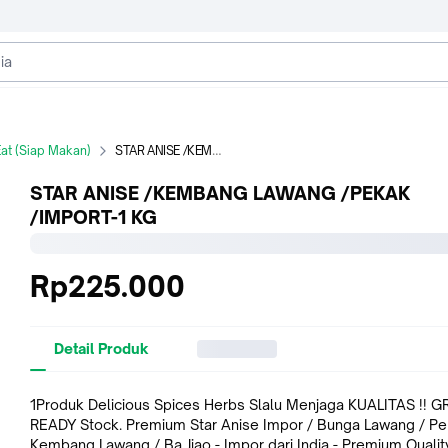
at (Siap Makan)
STAR ANISE /KEMBANG LAWANG /PEKAK /IMPORT-1 KG
STAR ANISE /KEMBANG LAWANG /PEKAK
/IMPORT-1 KG
Rp225.000
Detail Produk
1Produk Delicious Spices Herbs Slalu Menjaga KUALITAS !! GROSIR.
READY Stock. Premium Star Anise Impor / Bunga Lawang / Pe
Kembang Lawang / Ba Jiao - Impor dari India - Premium Quality St