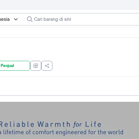
nesia
 Penjual