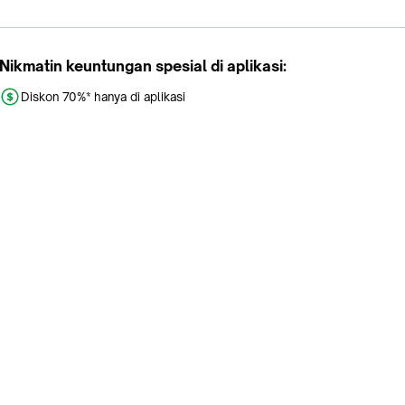
Nikmatin keuntungan spesial di aplikasi:
Diskon 70%* hanya di aplikasi
Promo khusus aplikasi
Gratis Ongkir tiap hari
Buka aplikasi dengan scan QR atau klik tombol:
Pelajari Selengkapnya