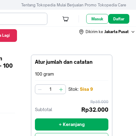
Tentang Tokopedia
Mulai Berjualan
Promo
Tokopedia Care
Masuk
Daftar
Dikirim ke
Jakarta Pusat
 Lagi
m
Atur jumlah dan catatan
- 100
Terpilih:
100 gram
Stok
:
Sisa
9
jumlah
harga
Rp35.000
sebelum
Rp32.000
Subtotal
diskon
+ Keranjang