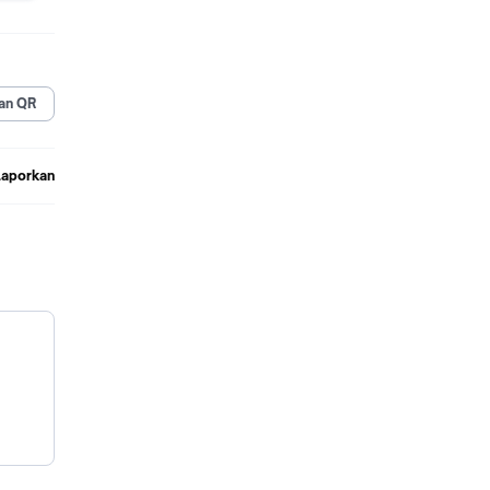
an baku
uk yang
an QR
Laporkan