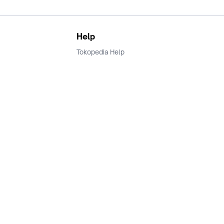
Help
Tokopedia Help
Terms and Condition
Privacy
Keamanan & Privasi
Ikuti Kami