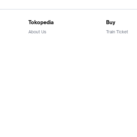
Tokopedia
Buy
About Us
Train Ticket
Career
Flight Ticket
Blog
Ticket Events
Tokopedia Salam
Hotlist
Hotel
Category
Bridestory
Sell
Parentstory
Seller Center
Tokopedia Dictionary
Mitra Toppers
Mall
Register Mall
Tokopedia Apps
Billing & Top up
Deals Tokopedia