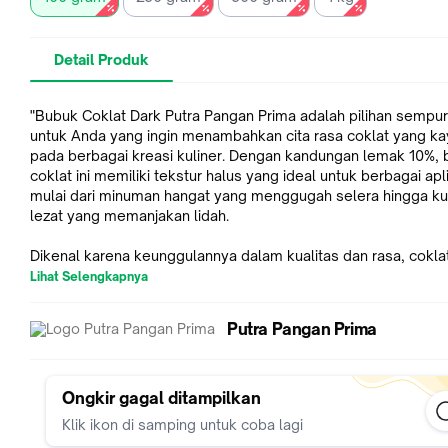
Detail Produk
"Bubuk Coklat Dark Putra Pangan Prima adalah pilihan sempu
untuk Anda yang ingin menambahkan cita rasa coklat yang ka
pada berbagai kreasi kuliner. Dengan kandungan lemak 10%,
coklat ini memiliki tekstur halus yang ideal untuk berbagai apli
mulai dari minuman hangat yang menggugah selera hingga k
lezat yang memanjakan lidah.
Dikenal karena keunggulannya dalam kualitas dan rasa, cokla
ini memiliki pH yang seimbang, memberikan rasa yang lebih 
Lihat Selengkapnya
dan intens. Cocok untuk digunakan dalam berbagai resep, bu
coklat kami dapat meningkatkan cita rasa makanan penutup,
Putra Pangan Prima
brownies, dan bahkan saus coklat. Dengan sifatnya yang mu
larut, Anda dapat mencampurkannya dengan mudah ke dala
adonan atau minuman, menjadikannya pilihan yang sangat vers
bagi para chef dan pengusaha kuliner.
Ongkir gagal ditampilkan
Klik ikon di samping untuk coba lagi
Dapatkan keunggulan bubuk coklat dark dari Putra Pangan Pr