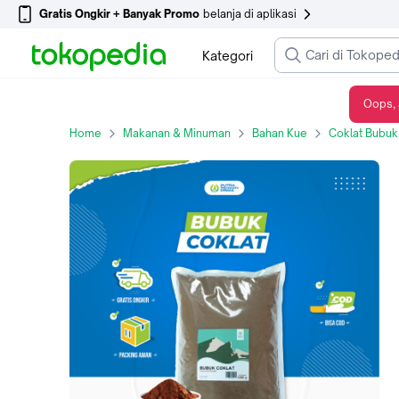
Gratis Ongkir + Banyak Promo
belanja di aplikasi
Kategori
Oops, 
Cokelat Bubuk Coklat Cocoa Powder Premium Murni Kiloan Kemasan 100gr 250gr 500gr 1kg - 100 gram
Home
Makanan & Minuman
Bahan Kue
Coklat Bubuk