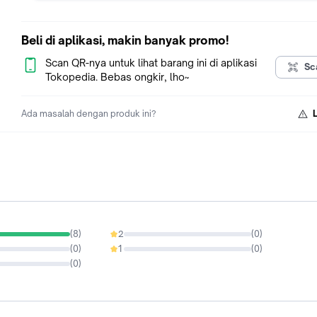
buatlah setiap hidangan Anda menjadi istimewa. Kualitas bah
yang kami tawarkan akan membantu Anda menciptakan prod
tidak hanya lezat, tetapi juga memikat hati pelanggan."
Beli di aplikasi, makin banyak promo!
Scan QR-nya untuk lihat barang ini di aplikasi
Sc
Tokopedia. Bebas ongkir, lho~
Ada masalah dengan produk ini?
(
8
)
2
(
0
)
0%
(
0
)
1
(
0
)
0%
(
0
)