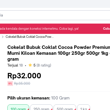
ada kendala dengan koneksi internetmu. Coba lagi, ya!
Coba
Detail Produk
Ulasan
Rekomendasi
Cokelat Bubuk Coklat Cocoa Powder Premium Murni Kiloan Kemasan 100gr 250gr 500gr 1kg - 100 gram
Cokelat Bubuk Coklat Cocoa Powder Premiu
Murni Kiloan Kemasan 100gr 250gr 500gr 1kg 
gram
bintang
Terjual
18
•
5
(
8
rating)
Rp32.000
Harga
Rp35.000
diskon
9%
sebelum
diskon
Pilih
ukuran kemasan
:
100 Gram
100 gram
250 gram
500 gram
1 kg