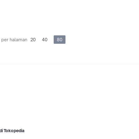
 per halaman
20
40
80
di Tokopedia