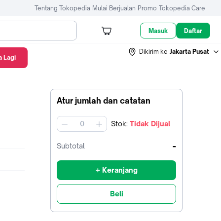
Tentang Tokopedia
Mulai Berjualan
Promo
Tokopedia Care
Masuk
Daftar
Dikirim ke
Jakarta Pusat
 Lagi
Atur jumlah dan catatan
Stok
:
Tidak Dijual
jumlah
-
Subtotal
+ Keranjang
Beli