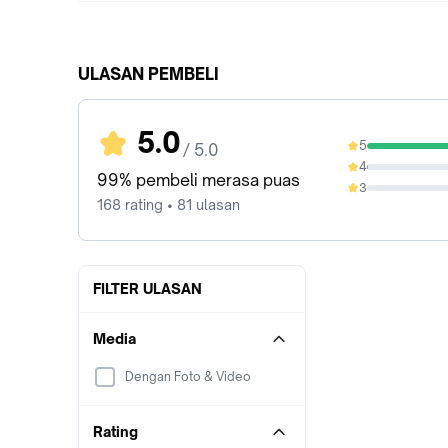
ULASAN PEMBELI
5.0
5
/ 5.0
98.81%
4
0.6%
99% pembeli merasa puas
3
0%
168 rating • 81 ulasan
FILTER ULASAN
Media
Dengan Foto & Video
Rating