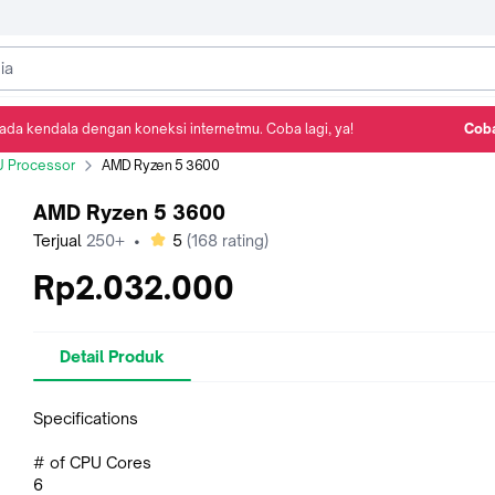
ada kendala dengan koneksi internetmu. Coba lagi, ya!
Coba
Detail Produk
Ulasan
Rekomendasi
 Processor
AMD Ryzen 5 3600
AMD Ryzen 5 3600
bintang
Terjual
250+
•
5
(
168
rating)
Rp2.032.000
Detail Produk
Specifications
# of CPU Cores
6