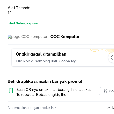
# of Threads
12
Base Clock
Lihat Selengkapnya
3.6GHz
COC Komputer
Max Boost Clock
4.2GHz
Total L2 Cache
Ongkir gagal ditampilkan
3MB
Klik ikon di samping untuk coba lagi
Total L3 Cache
32MB
Beli di aplikasi, makin banyak promo!
Unlocked
Yes
Scan QR-nya untuk lihat barang ini di aplikasi
Sc
Tokopedia. Bebas ongkir, lho~
CMOS
TSMC 7nm FinFET
Ada masalah dengan produk ini?