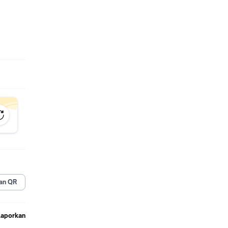
an QR
Laporkan