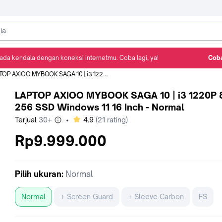
ada kendala dengan koneksi internetmu. Coba lagi, ya!
Coba
Detail Produk
Ulasan
Rekomendasi
AXIOO MYBOOK SAGA 10 | i3 1220P 8GB 256 SSD Windows 11 16 Inch - Normal
LAPTOP AXIOO MYBOOK SAGA 10 | i3 1220P
256 SSD Windows 11 16 Inch - Normal
bintang
Terjual
30+
•
4.9
(
21
rating)
Rp9.999.000
Pilih
ukuran
:
Normal
Normal
+ Screen Guard
+ Sleeve Carbon
FS