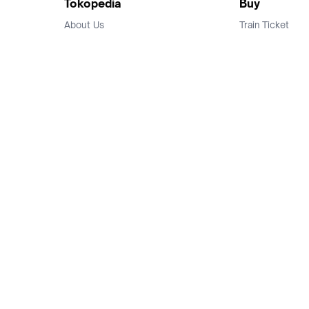
Tokopedia
Buy
About Us
Train Ticket
Career
Flight Ticket
Blog
Ticket Events
Tokopedia Salam
Hotlist
Hotel
Category
Bridestory
Sell
Parentstory
Seller Center
Tokopedia Dictionary
Mitra Toppers
Mall
Register Mall
Tokopedia Apps
Billing & Top up
Deals Tokopedia
Finance
Free Shipping