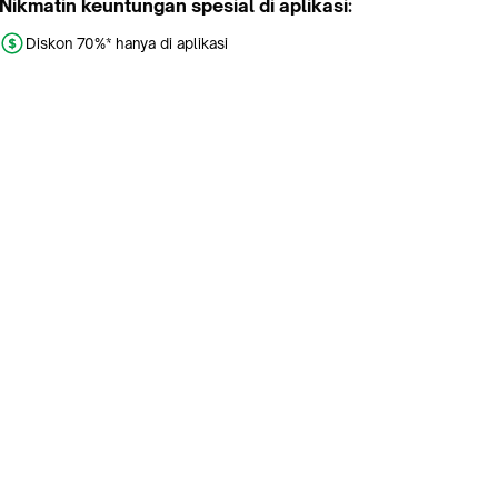
Nikmatin keuntungan spesial di aplikasi:
Diskon 70%* hanya di aplikasi
Promo khusus aplikasi
Gratis Ongkir tiap hari
Buka aplikasi dengan scan QR atau klik tombol:
Pelajari Selengkapnya