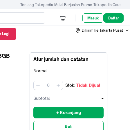
Tentang Tokopedia
Mulai Berjualan
Promo
Tokopedia Care
Masuk
Daftar
Dikirim ke
Jakarta Pusat
 Lagi
 8GB
Atur jumlah dan catatan
Terpilih:
Normal
Stok
:
Tidak Dijual
jumlah
-
Subtotal
+ Keranjang
Beli