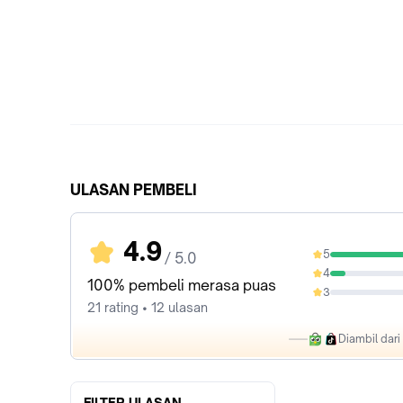
ULASAN PEMBELI
4.9
5
/ 5.0
90.48%
4
9.52%
100% pembeli merasa puas
3
0%
21 rating • 12 ulasan
Diambil dar
FILTER ULASAN