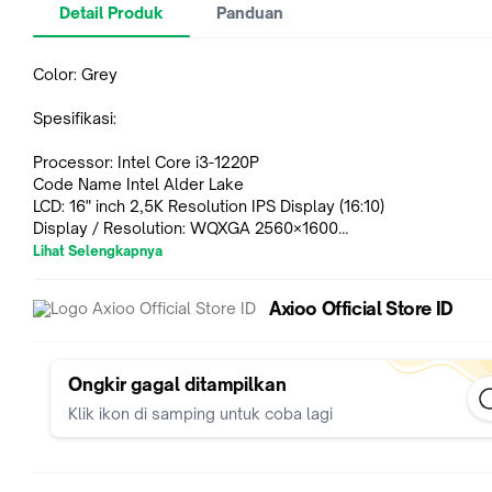
Detail Produk
Panduan
Color: Grey
Spesifikasi:
Processor: Intel Core i3-1220P
Code Name Intel Alder Lake
LCD: 16" inch 2,5K Resolution IPS Display (16:10)
Display / Resolution: WQXGA 2560×1600
Lihat Selengkapnya
Memory 8GB DDR4 (2x SODIMM DDR4 Up to 64GB dual channel,
Frequency Up to 3200MHz)
Axioo Official Store ID
Storage 256 GB 2280 M.2 NVMe Up to PCIe Gen. 4 x4, Up to
Support O.S Windows 11 (64-bit)
Camera Front 2.0MP with Digital Mic and Camera Privacy Prot
Ongkir gagal ditampilkan
Sound System HD Audio
Klik ikon di samping untuk coba lagi
Built-in Microphone
I/O Ports
1x USB 3.0 Type C port (Display,Power,Data)
2x USB 3.0 Type A port