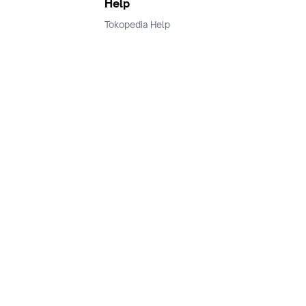
Help
Tokopedia Help
Terms and Condition
Privacy
Keamanan & Privasi
Ikuti Kami