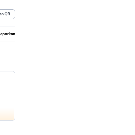
an QR
Laporkan