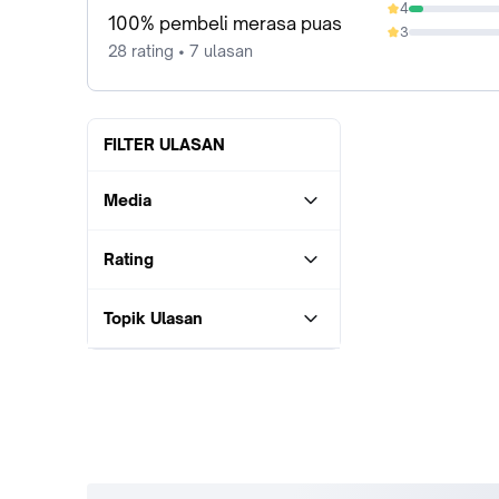
4
7.14%
100% pembeli merasa puas
3
0%
28 rating • 7 ulasan
FILTER ULASAN
Media
Rating
Topik Ulasan