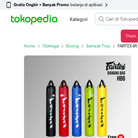
Gratis Ongkir + Banyak Promo
belanja di aplikasi
Kategori
Oops, 
FAIRTEX 6ft Muay Thai Banana Bag HB6 Samsak Muaythai Boxing Thai Boxing - Merah, Tanpa Isi
Home
Olahraga
Boxing
Samsak Tinju
FAIRTEX 6ft Muay Thai