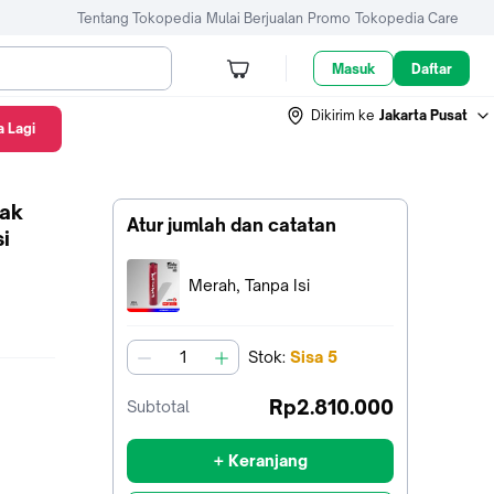
Tentang Tokopedia
Mulai Berjualan
Promo
Tokopedia Care
Masuk
Daftar
Dikirim ke
Jakarta Pusat
 Lagi
sak
Atur jumlah dan catatan
i
Terpilih:
Merah, Tanpa Isi
Stok
:
Sisa
5
jumlah
Rp2.810.000
Subtotal
+ Keranjang