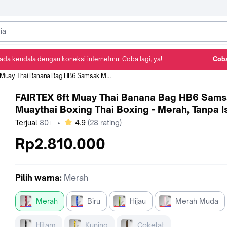
ada kendala dengan koneksi internetmu. Coba lagi, ya!
Coba
Detail Produk
Ulasan
Rekomendasi
 Banana Bag HB6 Samsak Muaythai Boxing Thai Boxing - Merah, Tanpa Isi
FAIRTEX 6ft Muay Thai Banana Bag HB6 Sam
Muaythai Boxing Thai Boxing - Merah, Tanpa Is
bintang
Terjual
80+
•
4.9
(
28
rating)
Rp2.810.000
Pilih
warna
:
Merah
Merah
Biru
Hijau
Merah Muda
Hitam
Kuning
Cokelat