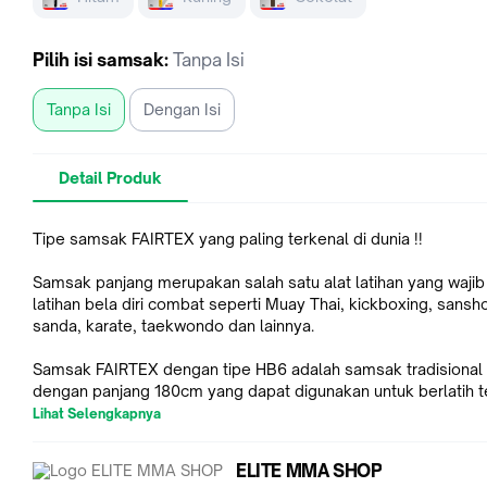
Pilih
isi samsak
:
Tanpa Isi
Tanpa Isi
Dengan Isi
Detail Produk
Tipe samsak FAIRTEX yang paling terkenal di dunia !!
Samsak panjang merupakan salah satu alat latihan yang wajib
latihan bela diri combat seperti Muay Thai, kickboxing, sansh
sanda, karate, taekwondo dan lainnya.
Samsak FAIRTEX dengan tipe HB6 adalah samsak tradisional
dengan panjang 180cm yang dapat digunakan untuk berlatih t
pukulan dan tendangan.
Lihat Selengkapnya
Tipe ini mungkin bisa dibilang samsak yang paling laku di duni
ELITE MMA SHOP
mayoritas training camp Muay Thai dan MMA menggunakan 