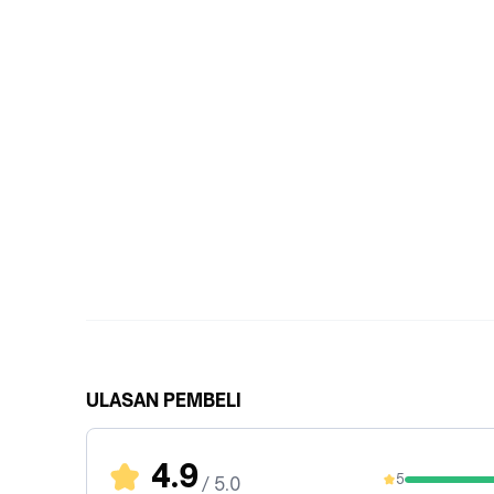
ULASAN PEMBELI
4.9
5
/ 5.0
92.86%