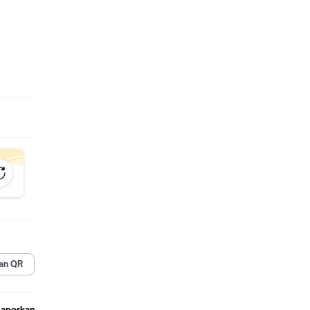
an QR
Laporkan