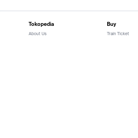
Tokopedia
Buy
About Us
Train Ticket
Career
Flight Ticket
Blog
Ticket Events
Tokopedia Salam
Hotlist
Hotel
Category
Bridestory
Sell
Parentstory
Seller Center
Tokopedia Dictionary
Mitra Toppers
Mall
Register Mall
Tokopedia Apps
Billing & Top up
Deals Tokopedia