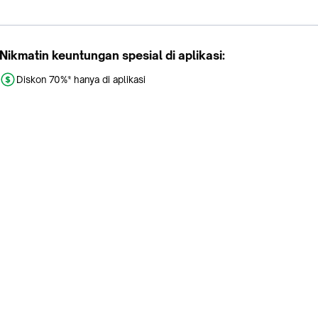
Nikmatin keuntungan spesial di aplikasi:
Diskon 70%* hanya di aplikasi
Promo khusus aplikasi
Gratis Ongkir tiap hari
Buka aplikasi dengan scan QR atau klik tombol:
Pelajari Selengkapnya