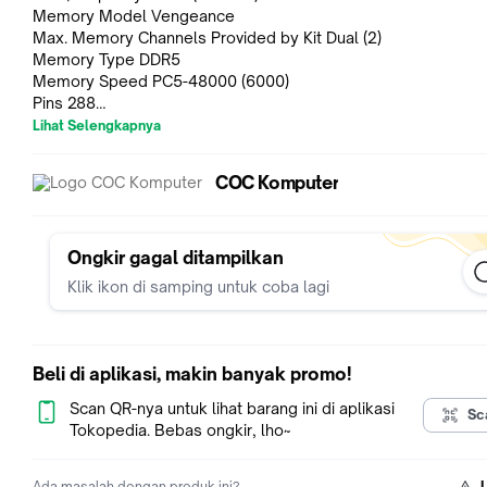
Memory Model Vengeance
Max. Memory Channels Provided by Kit Dual (2)
Memory Type DDR5
Memory Speed PC5-48000 (6000)
Pins 288
Memory Ranks
Lihat Selengkapnya
CAS Latency 30-36-36-76
COC Komputer
Ongkir gagal ditampilkan
Klik ikon di samping untuk coba lagi
Beli di aplikasi, makin banyak promo!
Scan QR-nya untuk lihat barang ini di aplikasi
Sc
Tokopedia. Bebas ongkir, lho~
Ada masalah dengan produk ini?