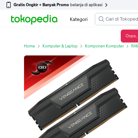
Gratis Ongkir + Banyak Promo
belanja di aplikasi
Kategori
Oops, 
CORSAIR DDR5 Vengeance PC48000 6000 Mhz 32GB (2X16GB) CL30
Home
Komputer & Laptop
Komponen Komputer
RAM