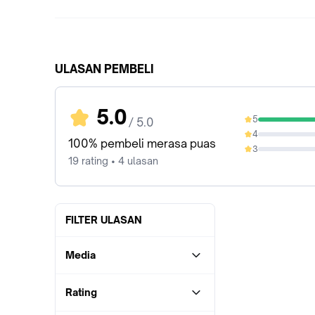
ULASAN PEMBELI
5.0
5
/ 5.0
100%
4
0%
100% pembeli merasa puas
3
0%
19 rating • 4 ulasan
FILTER ULASAN
Media
Rating