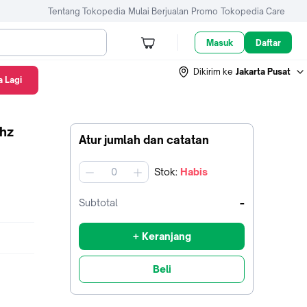
Tentang Tokopedia
Mulai Berjualan
Promo
Tokopedia Care
Masuk
Daftar
Dikirim ke
Jakarta Pusat
 Lagi
hz
Atur jumlah dan catatan
Stok
:
Habis
jumlah
-
Subtotal
+ Keranjang
Beli