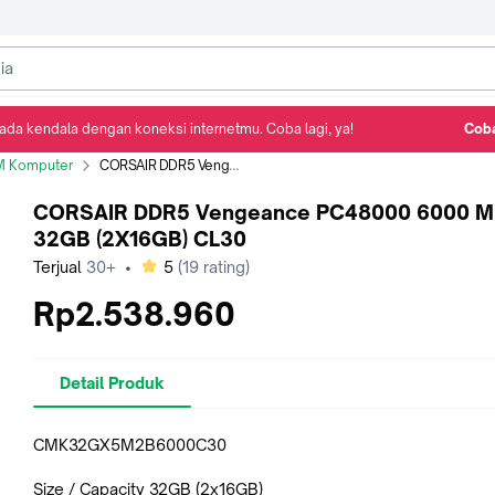
ada kendala dengan koneksi internetmu. Coba lagi, ya!
Coba
Detail Produk
Ulasan
Rekomendasi
 Komputer
CORSAIR DDR5 Vengeance PC48000 6000 Mhz 32GB (2X16GB) CL30
CORSAIR DDR5 Vengeance PC48000 6000 M
32GB (2X16GB) CL30
bintang
Terjual
30+
•
5
(
19
rating)
Rp2.538.960
Detail Produk
CMK32GX5M2B6000C30
Size / Capacity 32GB (2x16GB)