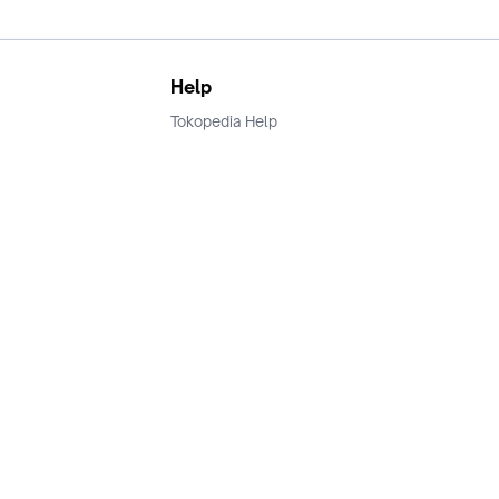
Help
Tokopedia Help
Terms and Condition
Privacy
Keamanan & Privasi
Ikuti Kami