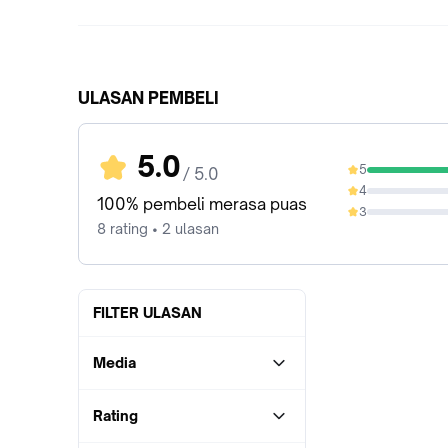
ULASAN PEMBELI
5.0
5
/ 5.0
100%
4
0%
100% pembeli merasa puas
3
0%
8 rating • 2 ulasan
FILTER ULASAN
Media
Rating