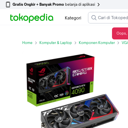
Gratis Ongkir + Banyak Promo
belanja di aplikasi
Kategori
Oops, 
ASUS ROG Strix GeForce RTX 4090 24GB OC Edition
Home
Komputer & Laptop
Komponen Komputer
VGA