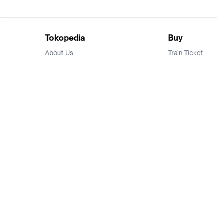
Tokopedia
Buy
About Us
Train Ticket
Career
Flight Ticket
Blog
Ticket Events
Tokopedia Salam
Hotlist
Hotel
Category
Bridestory
Sell
Parentstory
Seller Center
Tokopedia Dictionary
Mitra Toppers
Mall
Register Mall
Tokopedia Apps
Billing & Top up
Deals Tokopedia