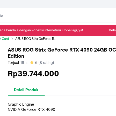
ada kendala dengan koneksi internetmu. Coba lagi, ya!
Coba
Detail Produk
Ulasan
Rekomendasi
 Card
ASUS ROG Strix GeForce RTX 4090 24GB OC Edition
ASUS ROG Strix GeForce RTX 4090 24GB OC
Edition
bintang
Terjual
16
•
5
(
8
rating)
Rp39.744.000
Detail Produk
Graphic Engine
NVIDIA GeForce RTX 4090