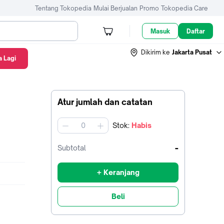
Tentang Tokopedia
Mulai Berjualan
Promo
Tokopedia Care
Masuk
Daftar
Dikirim ke
Jakarta Pusat
 Lagi
Atur jumlah dan catatan
Stok
:
Habis
jumlah
-
Subtotal
+ Keranjang
Beli