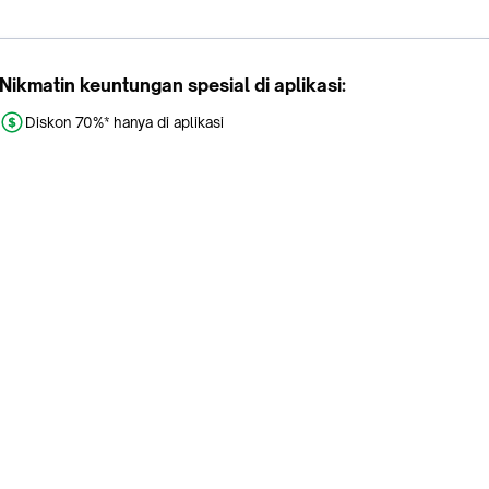
Nikmatin keuntungan spesial di aplikasi:
Diskon 70%* hanya di aplikasi
Promo khusus aplikasi
Gratis Ongkir tiap hari
Buka aplikasi dengan scan QR atau klik tombol:
Pelajari Selengkapnya