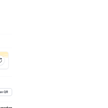
an QR
Laporkan