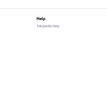
Help
Tokopedia Help
Terms and Condition
Privacy
Keamanan & Privasi
Ikuti Kami