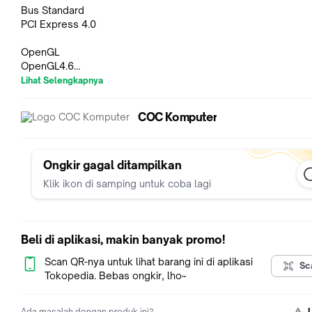
Bus Standard
PCI Express 4.0
OpenGL
OpenGL4.6
Lihat Selengkapnya
Video Memory
24GB GDDR6X
COC Komputer
Engine Clock
OC mode: 2640 MHz
Gaming mode: 2610 MHz (Boost Clock)
Ongkir gagal ditampilkan
Klik ikon di samping untuk coba lagi
CUDA Core
16384
Memory Speed
Beli di aplikasi, makin banyak promo!
21 Gbps
Scan QR-nya untuk lihat barang ini di aplikasi
Sc
Memory Interface
Tokopedia. Bebas ongkir, lho~
384-bit
Ada masalah dengan produk ini?