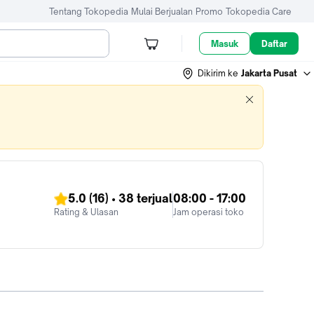
Tentang Tokopedia
Mulai Berjualan
Promo
Tokopedia Care
Masuk
Daftar
Dikirim ke
Jakarta Pusat
5.0
(16)
•
38
terjual
08:00 - 17:00
Rating & Ulasan
Jam operasi toko