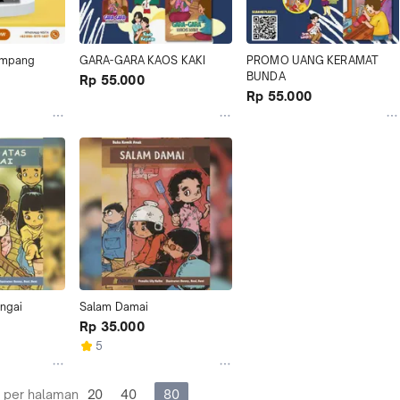
Simpang
GARA-GARA KAOS KAKI
PROMO UANG KERAMAT 
BUNDA
Rp 55.000
Rp 55.000
ungai
Salam Damai
Rp 35.000
5
 per halaman
20
40
80