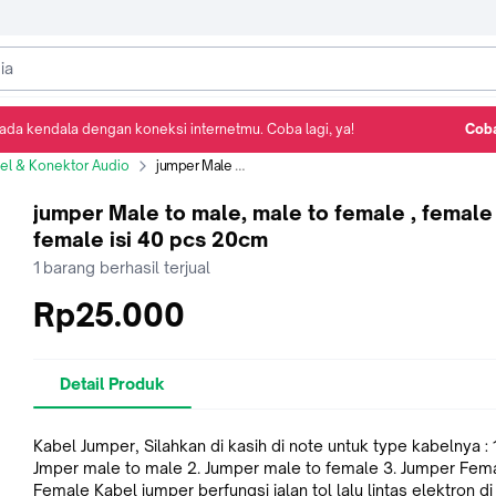
ada kendala dengan koneksi internetmu. Coba lagi, ya!
Coba
Detail Produk
Ulasan
Rekomendasi
el & Konektor Audio
jumper Male to male, male to female , female to female isi 40 pcs 20cm
jumper Male to male, male to female , female
female isi 40 pcs 20cm
1
barang berhasil terjual
Rp25.000
Detail Produk
Kabel Jumper, Silahkan di kasih di note untuk type kabelnya : 1.
Jmper male to male 2. Jumper male to female 3. Jumper Female to
Female Kabel jumper berfungsi jalan tol lalu lintas elektron di