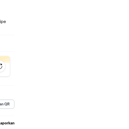
tipe
an QR
Laporkan