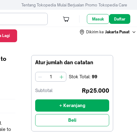
Tentang Tokopedia
Mulai Berjualan
Promo
Tokopedia Care
Masuk
Daftar
Dikirim ke
Jakarta Pusat
 Lagi
 to
Atur jumlah dan catatan
Stok
Total
:
99
jumlah
Rp25.000
Subtotal
+ Keranjang
Beli