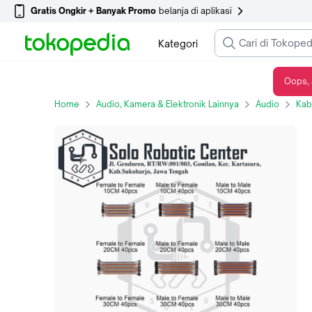
Gratis Ongkir + Banyak Promo
belanja di aplikasi
Kategori
Oops, 
jumper Male to male, male to female , female to female isi 40 pcs 20cm
Home
Audio, Kamera & Elektronik Lainnya
Audio
Kab