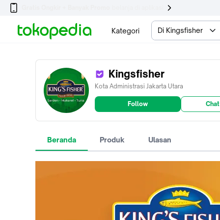
Gratis Ongkir + Banyak Promo
belanja di aplikasi
Di Kingsfisher
Kategori
Kingsfisher
Kota Administrasi Jakarta Utara
Follow
Chat
Beranda
Produk
Ulasan