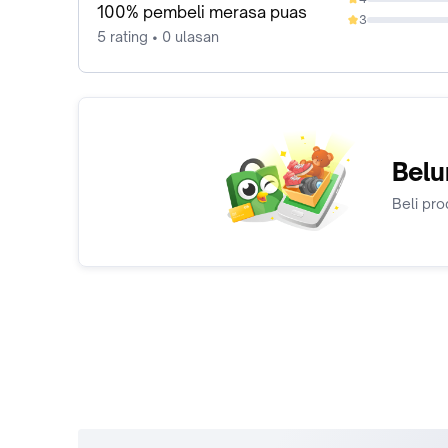
0%
100% pembeli merasa puas
3
0%
5 rating • 0 ulasan
Belu
Beli pro