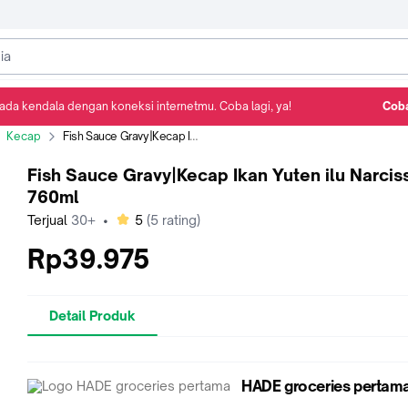
ada kendala dengan koneksi internetmu. Coba lagi, ya!
Coba
Detail Produk
Ulasan
Rekomendasi
Kecap
Fish Sauce Gravy|Kecap Ikan Yuten ilu Narcissus 760ml
Fish Sauce Gravy|Kecap Ikan Yuten ilu Narcis
760ml
bintang
Terjual
30+
•
5
(
5
rating)
Rp39.975
Detail Produk
HADE groceries pertam