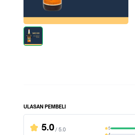
ULASAN PEMBELI
5.0
5
/ 5.0
100%
4