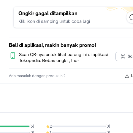
Ongkir gagal ditampilkan
Klik ikon di samping untuk coba lagi
Beli di aplikasi, makin banyak promo!
Scan QR-nya untuk lihat barang ini di aplikasi
Sc
Tokopedia. Bebas ongkir, lho~
Ada masalah dengan produk ini?
(
5
)
2
(
0
)
0%
(
0
)
1
(
0
)