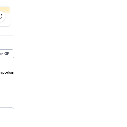
an QR
Laporkan