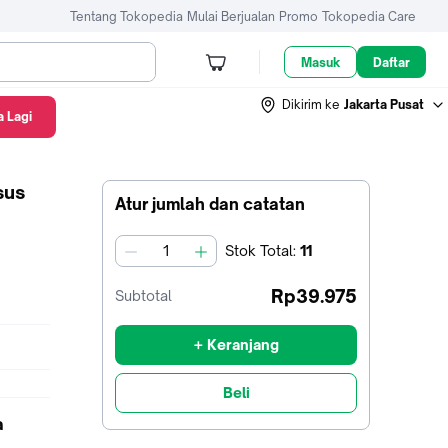
Tentang Tokopedia
Mulai Berjualan
Promo
Tokopedia Care
Masuk
Daftar
Dikirim ke
Jakarta Pusat
 Lagi
sus
Atur jumlah dan catatan
Stok
Total
:
11
jumlah
Rp39.975
Subtotal
+ Keranjang
Beli
a