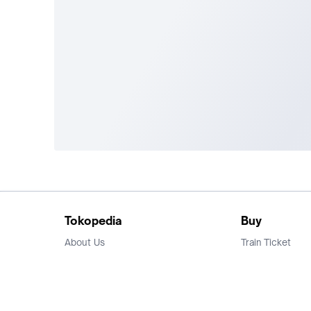
Tokopedia
Buy
About Us
Train Ticket
Career
Flight Ticket
Blog
Ticket Events
Tokopedia Salam
Hotlist