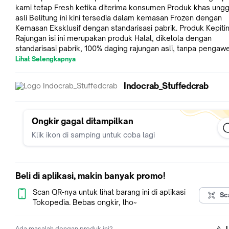
kami tetap Fresh ketika diterima konsumen Produk khas unggulan
asli Belitung ini kini tersedia dalam kemasan Frozen dengan
Kemasan Eksklusif dengan standarisasi pabrik. Produk Kepiting isi /
Rajungan isi ini merupakan produk Halal, dikelola dengan
standarisasi pabrik, 100% daging rajungan asli, tanpa pengaw
sdh mendapatkan ijin edar BPOM RI, sehingga menjamin bah
Lihat Selengkapnya
produk ini benar2 higienis utk di konsumsi. Kemasan ini sangat cocok
untuk oleh-oleh (bingkisan). Kemasan Dalam Box menggunakan
Indocrab_Stuffedcrab
plastik vacum sehingga mutu dan tekstur tetap terjaga. Kema
Luar Box menggunakan plastik Shrink, sehingga kemasan tet
higienis Cara penyajian : Digoreng dengan telur kocok seperti
perkedel, atau dipanaskan di atas teflon, bisa langsung di
Ongkir gagal ditampilkan
microwave, atau kukus 10 menit. Selamat menikmati cara baru untuk
Klik ikon di samping untuk coba lagi
menikmati kepiting isi / rajungan isi. Satu tidak akan cukup, bu
sendiri rasa dari produk kami....
Beli di aplikasi, makin banyak promo!
Scan QR-nya untuk lihat barang ini di aplikasi
Sc
Tokopedia. Bebas ongkir, lho~
Ada masalah dengan produk ini?