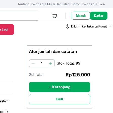
Tentang Tokopedia
Mulai Berjualan
Promo
Tokopedia Care
Masuk
Daftar
Dikirim ke
Jakarta Pusat
 Lagi
Atur jumlah dan catatan
Stok
Total
:
95
jumlah
Rp125.000
Subtotal
+ Keranjang
Beli
CEPAT
,
roduk