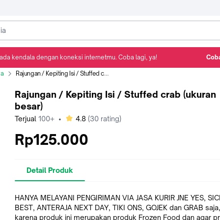
ada kendala dengan koneksi internetmu. Coba lagi, ya!
Coba
Detail Produk
Ulasan
Rekomendasi
ya
Rajungan / Kepiting Isi / Stuffed crab (ukuran besar)
Rajungan / Kepiting Isi / Stuffed crab (ukuran
besar)
bintang
Terjual
100+
•
4.8
(
30
rating)
Rp125.000
Detail Produk
HANYA MELAYANI PENGIRIMAN VIA JASA KURIR JNE YES, SI
BEST, ANTERAJA NEXT DAY, TIKI ONS, GOJEK dan GRAB saja
karena produk ini merupakan produk Frozen Food dan agar p