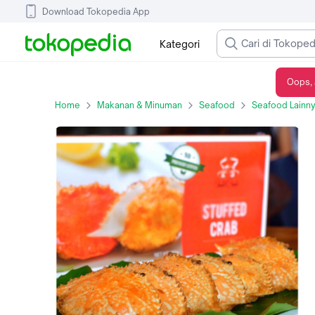
Download Tokopedia App
Kategori
Oops, 
Rajungan / Kepiting Isi / Stuffed crab (ukuran besar)
Home
Makanan & Minuman
Seafood
Seafood Lainn