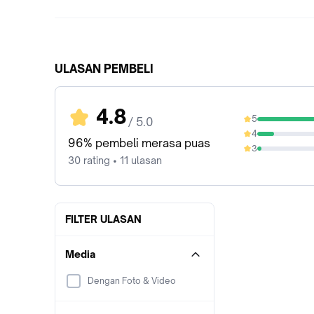
ULASAN PEMBELI
4.8
5
/ 5.0
83.33%
4
13.33%
96% pembeli merasa puas
3
3.33%
30 rating • 11 ulasan
FILTER ULASAN
Media
Dengan Foto & Video