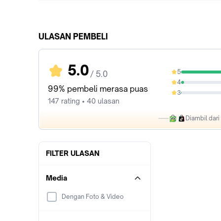
ULASAN PEMBELI
5.0
5
/ 5.0
95.92%
4
3.4%
99% pembeli merasa puas
3
0.68%
147 rating • 40 ulasan
Diambil dar
FILTER ULASAN
Media
Dengan Foto & Video