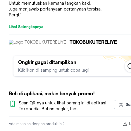
Untuk memutuskan kemana langkah kaki.
Juga menjawab pertanyaan-pertanyaan tersisa.
Pergi."
Toko ini dikelola oleh manajemen Tere Liye.
Lihat Selengkapnya
Pembeli akan mendapatkan bonus tanda-tangan penulis Tere 
TOKOBUKUTERELIYE
langsung. Karena buku di tanda-tangan, maka segel plastik a
dibuka. Tapi kami pastikan, buku yang dikirim original dan baru
*Khusus PO buku Pulang Pergi, buku Pergi, dan buku Pulang in
Ongkir gagal ditampilkan
mengaktifkan varian: Dengan Tanda Tangan atau Tanpa Tanda
Klik ikon di samping untuk coba lagi
Bang Tere. Mengingat PO yang sama juga dibuka ditoko-toko l
Jika kami tidak membedakan harganya, toko2 online (wholesa
lainnya bisa protes, karena mereka tidak bisa merilis buku b
Tere Liye.
Beli di aplikasi, makin banyak promo!
Scan QR-nya untuk lihat barang ini di aplikasi
Sc
Tokopedia. Bebas ongkir, lho~
Ada masalah dengan produk ini?