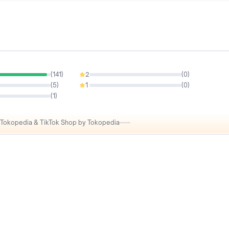
(
141
)
2
(
0
)
0%
(
5
)
1
(
0
)
0%
(
1
)
i Tokopedia & TikTok Shop by Tokopedia