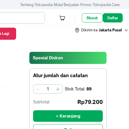
Tentang Tokopedia
Mulai Berjualan
Promo
Tokopedia Care
Masuk
Daftar
Dikirim ke
Jakarta Pusat
 Lagi
Spesial Diskon
Atur jumlah dan catatan
Stok
Total
:
89
jumlah
Rp79.200
Subtotal
+ Keranjang