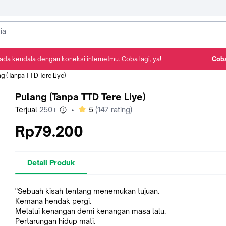
ada kendala dengan koneksi internetmu. Coba lagi, ya!
Coba
Detail Produk
Ulasan
Rekomendasi
ng (Tanpa TTD Tere Liye)
Pulang (Tanpa TTD Tere Liye)
bintang
Terjual
250+
•
5
(
147
rating)
Rp79.200
Detail Produk
"Sebuah kisah tentang menemukan tujuan.
Kemana hendak pergi.
Melalui kenangan demi kenangan masa lalu.
Pertarungan hidup mati.