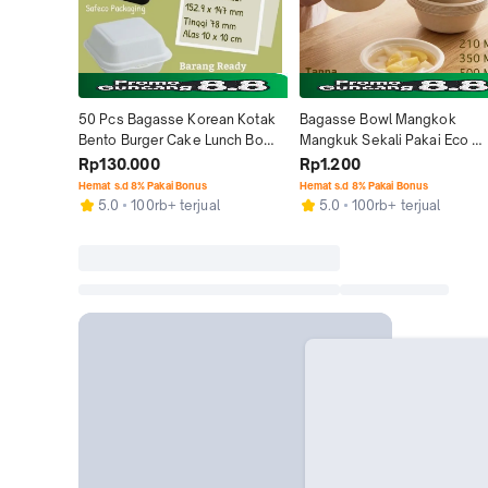
50 Pcs Bagasse Korean Kotak 
Bagasse Bowl Mangkok 
Bento Burger Cake Lunch Box 
Mangkuk Sekali Pakai Eco 
Cake Tart Mini 003
Friendly Disposable
Rp130.000
Rp1.200
Hemat s.d 8% Pakai Bonus
Hemat s.d 8% Pakai Bonus
5.0
100rb+ terjual
5.0
100rb+ terjual