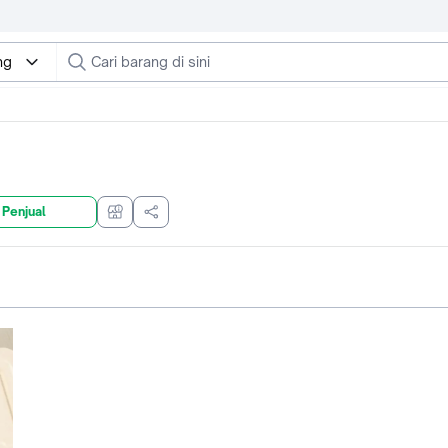
ng
 Penjual