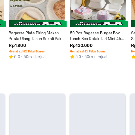
Bagasse Plate Piring Makan 
50 Pcs Bagasse Burger Box 
Se
Pesta Ulang Tahun Sekali Pakai 
Lunch Box Kotak Tart Mini 450 
Se
Eco Friendly
ml/ 6" Takeaway Box
Di
Rp1.900
Rp130.000
R
Hemat s.d 8% Pakai Bonus
Hemat s.d 8% Pakai Bonus
He
5.0
50rb+ terjual
5.0
50rb+ terjual