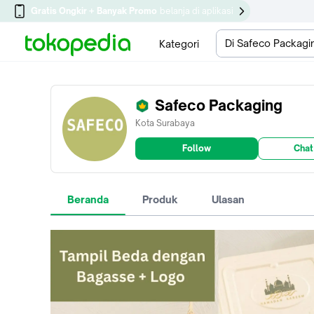
Gratis Ongkir + Banyak Promo
belanja di aplikasi
Di Safeco Packagi
Kategori
Safeco Packaging
Kota Surabaya
Follow
Chat
Beranda
Produk
Ulasan