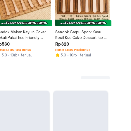
ndok Makan Kayu n Cover 
Sendok Garpu Spork Kayu 
100 Pcs 
kali Pakai Eco Friendly 
Kecil Kue Cake Dessert Ice 
Cream Es
sposable Cutlery
Cream Sekali Pakai
Puding A
p560
Rp320
Rp130.
mat s.d 8% Pakai Bonus
Hemat s.d 8% Pakai Bonus
Hemat s.d 8
5.0
10rb+ terjual
5.0
10rb+ terjual
5.0
1