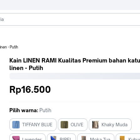
nen - Putih
Kain LINEN RAMI Kualitas Premium bahan kat
linen - Putih
Rp16.500
Pilih
warna
:
Putih
TIFFANY BLUE
OLIVE
Khaky Muda
Lavender
BIREL
Moka Tua
Kubu