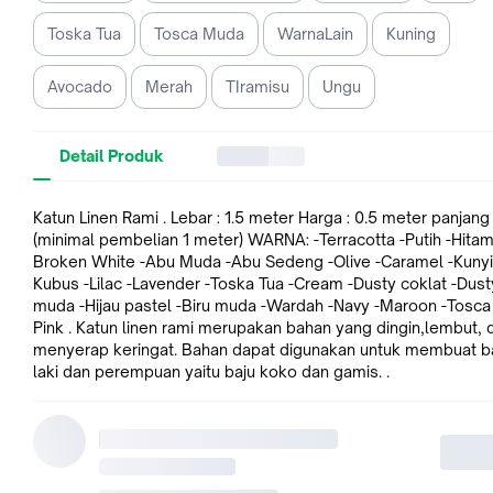
Toska Tua
Tosca Muda
WarnaLain
Kuning
Avocado
Merah
TIramisu
Ungu
Detail Produk
Katun Linen Rami . Lebar : 1.5 meter Harga : 0.5 meter panjang
(minimal pembelian 1 meter) WARNA: -Terracotta -Putih -Hitam
Broken White -Abu Muda -Abu Sedeng -Olive -Caramel -Kunyit
Kubus -Lilac -Lavender -Toska Tua -Cream -Dusty coklat -Dust
muda -Hijau pastel -Biru muda -Wardah -Navy -Maroon -Tosca
Pink . Katun linen rami merupakan bahan yang dingin,lembut, 
menyerap keringat. Bahan dapat digunakan untuk membuat baj
laki dan perempuan yaitu baju koko dan gamis. .