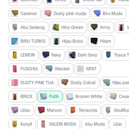
Caramel
Dusty pink muda
Biru Muda
Abu Sedeng
Hino Green
Army
BIRU TURKIS
Hijau Botol
Hitam
LEMON
Navy
Dark Grey
Tosca 
FUSCHIA
Wardah
MINT
DUSTY PINK TUA
Dusty Coklat
Hijau pa
BRICK
Putih
Broken White
Cre
Lillac
Maroon
Terracota
AbuMu
Kunyit
SALEM MUDA
Abu Muda
Lilac