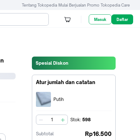
Tentang Tokopedia
Mulai Berjualan
Promo
Tokopedia Care
Masuk
Daftar
un
Spesial Diskon
Atur jumlah dan catatan
Terpilih:
Putih
Stok
:
598
jumlah
Rp16.500
Subtotal
s