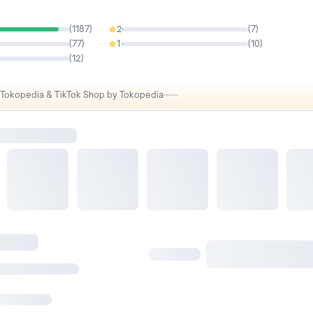
(
1187
)
2
(
7
)
0.54%
(
77
)
1
(
10
)
0.77%
(
12
)
i Tokopedia & TikTok Shop by Tokopedia