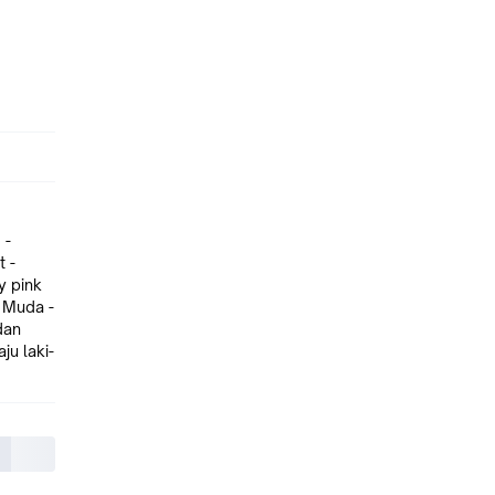
 -
 -
y pink
 Muda -
dan
u laki-