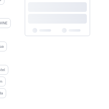
WINE
Tua
stel
am
da