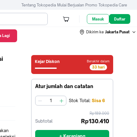
Tentang Tokopedia
Mulai Berjualan
Promo
Tokopedia Care
Masuk
Daftar
Dikirim ke
Jakarta Pusat
 Lagi
si
Kejar Diskon
Berakhir dalam
33 hari
32
hari22
jam21
Atur jumlah dan catatan
menit42
detik
Stok
Total
:
Sisa
6
jumlah
harga
Rp189.000
sebelum
Rp130.410
Subtotal
diskon
akan
+ Keranjang
 seleksi