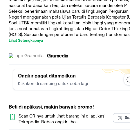
nasional berdasarkan tes, dan seleksi secara mandiri oleh PT
Seleksi penerimaan mahasiswa baru di lingkungan Perguruan 
Negeri menggunakan pola Ujian Tertulis Berbasis Komputer (
Soal UTBK memiliki tingkat kesulitan lebih tinggi yang mener
jenis soal penalaran tingkat tinggi atau Higher Order Thinking S
(HOTS). Sesuai dengan peraturan terbaru tentang transformas
seleksi masuk PTN yang berfokus pada pengukuran kemam
Lihat Selengkapnya
penalaran dan pemecahan masalah, menuntut siswa untuk ber
kreatif dalam menyelesaikan masalah. Mengingat semakin ke
Gramedia
persaingan masuk PTN maka diperlukan persiapan yang mata
Siswa dituntut untuk memiliki pemahaman yang mendalam sa
mengerjakan soal. Buku WANGSIT (Pawang Soal Sulit) HOTS
2024 ini hadir untuk membekali siswa dalam persiapan seleks
Ongkir gagal ditampilkan
masuk PTN.
Klik ikon di samping untuk coba lagi
Materi dalam buku ini membahas secara mendalam tentang 
Potensi Skolastik (Kemampuan Penalaran Umum, Pengetahua
Pemahaman Umum, Kemampuan Memahami Bacaan dan Menu
Beli di aplikasi, makin banyak promo!
dan Pengetahuan Kuantitatif), LIterasi Bahasa Indonesia, Litera
Bahasa Inggris, dan Penalaran Matematika. Selain itu, dilengk
Scan QR-nya untuk lihat barang ini di aplikasi
Sc
dengan drilling soal per topik bahasan dan pembahasan yan
Tokopedia. Bebas ongkir, lho~
dipahami. Bank soal simulasi SNBT 2024 juga hadir untuk