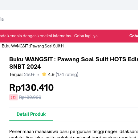
ada kendala dengan koneksi internetmu. Coba lagi, ya!
Coba
Detail Produk
Ulasan
Rekomendasi
Buku WANGSIT : Pawang Soal Sulit HOTS Edisi SNBT 2024
Buku WANGSIT : Pawang Soal Sulit HOTS Edi
SNBT 2024
bintang
Terjual
250+
•
4.9
(
174
rating)
Rp130.410
Harga
Rp189.000
diskon
31%
sebelum
diskon
Detail Produk
Penerimaan mahasiswa baru perguruan tinggi negeri dilaksan
melalui tiga jalur, yaitu seleksi nasional berdasarkan prestasi,