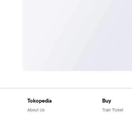
Tokopedia
Buy
About Us
Train Ticket
Career
Flight Ticket
Blog
Ticket Events