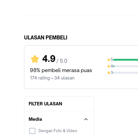
ULASAN PEMBELI
4.9
5
/ 5.0
96.55%
4
2.3%
98% pembeli merasa puas
3
0.57%
174 rating • 34 ulasan
FILTER ULASAN
Media
Dengan Foto & Video