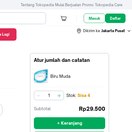
Tentang Tokopedia
Mulai Berjualan
Promo
Tokopedia Care
Masuk
Daftar
Dikirim ke
Jakarta Pusat
 Lagi
Atur jumlah dan catatan
Terpilih:
Biru Muda
Stok
:
Sisa
4
jumlah
Rp29.500
Subtotal
+ Keranjang