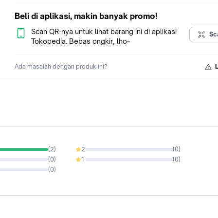
Beli di aplikasi, makin banyak promo!
Scan QR-nya untuk lihat barang ini di aplikasi
Sc
Tokopedia. Bebas ongkir, lho~
Ada masalah dengan produk ini?
(
2
)
2
(
0
)
0%
(
0
)
1
(
0
)
0%
(
0
)