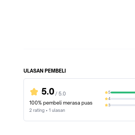
ULASAN PEMBELI
5.0
5
/ 5.0
100%
4
0%
100% pembeli merasa puas
3
0%
2 rating • 1 ulasan