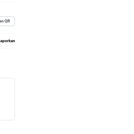
an QR
Laporkan