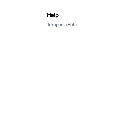
Help
Tokopedia Help
Terms and Condition
Privacy
Keamanan & Privasi
Ikuti Kami