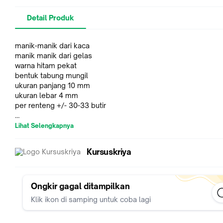
Detail Produk
manik-manik dari kaca
manik manik dari gelas
warna hitam pekat
bentuk tabung mungil
ukuran panjang 10 mm
ukuran lebar 4 mm
per renteng +/- 30-33 butir
NOTE : Komplain maximal 1 X 24 jam terhitung paket diterima.
Lihat Selengkapnya
KOMPLAIN harus disertakan VIDEO UNBOXING, tanpa video ti
akan kami layani.
Kursuskriya
Terima kasih.
**Barang Ready, jumlah stock sesuai yg tertera, Silakan diord
Ongkir gagal ditampilkan
Klik ikon di samping untuk coba lagi