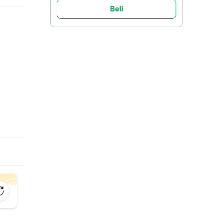
Beli
dak
er