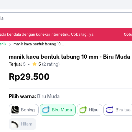
ada kendala dengan koneksi internetmu. Coba lagi, ya!
Coba
Detail Produk
Ulasan
Rekomendasi
anik
manik kaca bentuk tabung 10 mm - Biru Muda
manik kaca bentuk tabung 10 mm - Biru Muda
bintang
Terjual
5
•
5
(
2
rating)
Rp29.500
Pilih
warna
:
Biru Muda
Bening
Biru Muda
Hijau
Biru tua
Hitam