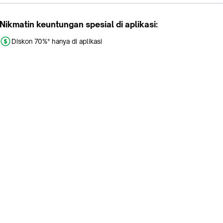
Nikmatin keuntungan spesial di aplikasi:
Diskon 70%* hanya di aplikasi
Promo khusus aplikasi
Gratis Ongkir tiap hari
Buka aplikasi dengan scan QR atau klik tombol:
Pelajari Selengkapnya