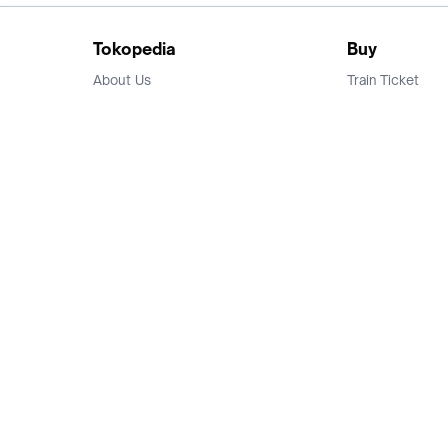
Tokopedia
Buy
About Us
Train Ticket
Career
Flight Ticket
Blog
Ticket Events
Tokopedia Salam
Hotlist
Hotel
Category
Bridestory
Sell
Parentstory
Seller Center
Tokopedia Dictionary
Mitra Toppers
Mall
Register Mall
Tokopedia Apps
Billing & Top up
Deals Tokopedia
Finance