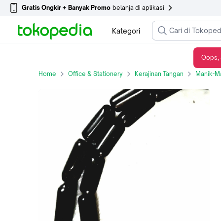
Gratis Ongkir + Banyak Promo
belanja di aplikasi
Kategori
Oops, 
manik kaca bentuk tabung 10 mm - Biru Muda
Home
Office & Stationery
Kerajinan Tangan
Manik-M