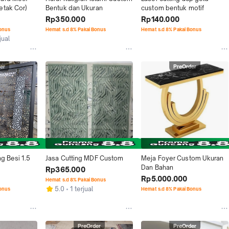
etak Cor)
Bentuk dan Ukuran
custom bentuk motif
Rp350.000
Rp140.000
Bonus
Hemat s.d 8% Pakai Bonus
Hemat s.d 8% Pakai Bonus
jual
er
PreOrder
g Besi 1.5 
Jasa Cutting MDF Custom
Meja Foyer Custom Ukuran 
Dan Bahan
Rp365.000
Rp5.000.000
Hemat s.d 8% Pakai Bonus
5.0
1 terjual
Bonus
Hemat s.d 8% Pakai Bonus
PreOrder
PreOrder