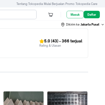
Tentang Tokopedia
Mulai Berjualan
Promo
Tokopedia Care
Masuk
Daftar
Dikirim ke
Jakarta Pusat
5.0
(43)
•
366
terjual
Rating & Ulasan