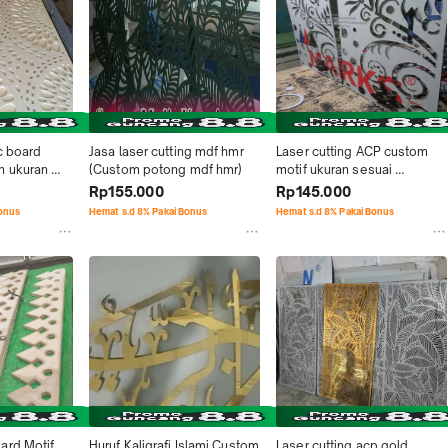
c board 
Jasa laser cutting mdf hmr 
Laser cutting ACP custom 
 ukuran 
(Custom potong mdf hmr)
motif ukuran sesuai 
keinginan
Rp155.000
Rp145.000
Bonus
Hemat s.d 8% Pakai Bonus
Hemat s.d 8% Pakai Bonus
rd Motif 
Huruf Kaligrafi Islami Custom 
Laser cutting acp gold 