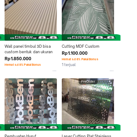
Wall panel timbul 3D bisa 
Cutting MDF Custom
custom bentuk dan ukuran
Rp1.100.000
Rp1.850.000
Hemat s.d 8% Pakai Bonus
1 terjual
Hemat s.d 8% Pakai Bonus
PreOrder
Pembuatan Huruf
Laser Cutting Plat Stainless