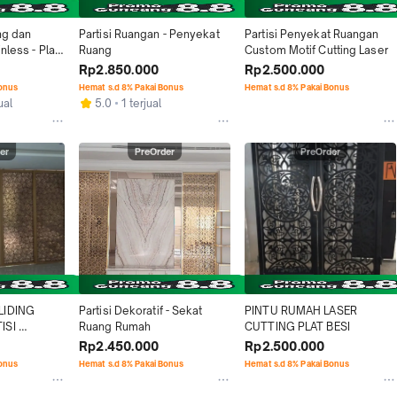
ng dan 
Partisi Ruangan - Penyekat 
Partisi Penyekat Ruangan 
nless - Plat 
Ruang
Custom Motif Cutting Laser
Rp2.850.000
Rp2.500.000
Bonus
Hemat s.d 8% Pakai Bonus
Hemat s.d 8% Pakai Bonus
ual
5.0
1 terjual
er
PreOrder
PreOrder
IDING 
Partisi Dekoratif - Sekat 
PINTU RUMAH LASER 
SI 
Ruang Rumah
CUTTING PLAT BESI
Rp2.450.000
Rp2.500.000
Bonus
Hemat s.d 8% Pakai Bonus
Hemat s.d 8% Pakai Bonus