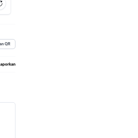
an QR
Laporkan