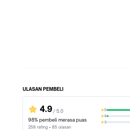
ULASAN PEMBELI
4.9
5
/ 5.0
94.96%
4
3.88%
98% pembeli merasa puas
3
0.39%
258 rating • 85 ulasan