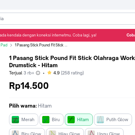
ada kendala dengan koneksi internetmu. Coba lagi, ya!
Coba
Detail Produk
Ulasan
Rekomendasi
 Pad
1 Pasang Stick Pound Fit Stick Olahraga Workout Drumstick - Hitam
1 Pasang Stick Pound Fit Stick Olahraga Wor
Drumstick - Hitam
bintang
Terjual
3 rb+
•
4.9
(
258
rating)
Rp14.500
Pilih
warna
:
Hitam
Merah
Biru
Hitam
Putih Glow
Biru Glow
Hijau Glow
Ungu Glow