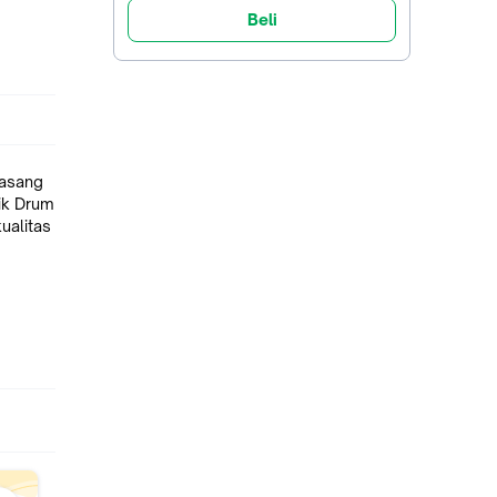
Beli
Pasang
tik Drum
ualitas
9