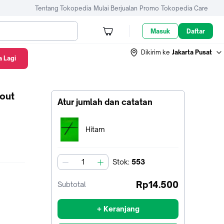
Tentang Tokopedia
Mulai Berjualan
Promo
Tokopedia Care
Masuk
Daftar
Dikirim ke
Jakarta Pusat
 Lagi
kout
Atur jumlah dan catatan
Terpilih:
Hitam
Stok
:
553
jumlah
Rp14.500
Subtotal
+ Keranjang