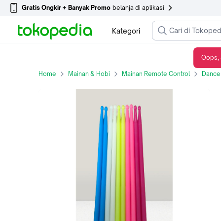
Gratis Ongkir + Banyak Promo
belanja di aplikasi
Kategori
Oops, 
1 Pasang Stick Pound Fit Stick Olahraga Workout Drumstick - Hitam
Home
Mainan & Hobi
Mainan Remote Control
Dance