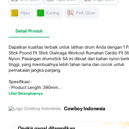
Hijau
Kuning
Pink Glow
Detail Produk
Dapatkan kualitas terbaik untuk latihan drum Anda dengan 1 
Stick Pound Fit Stick Olahraga Workout Rumahan Cardio Fit S
Nylon. Pasangan drumstick 5A ini dibuat dari bahan nylon berk
tinggi, yang membuatnya lebih tahan lama dan cocok untuk
pemakaian jangka panjang.
Spesifikasi :
- Product Length: 390mm
- Package Weight: 125g
Lihat Selengkapnya
- Package Size(L x W x H): 410 x 65 x 14mm
- Package Weight: 128 G / 4.52 Ounces
Cowboy Indonesia
- Package Dimensions (L*W*H): 141*10*20 MM / 5.55*0.39*0.7
Inches
- Material Nylon yang Berkualitas Tinggi
- Cocok untuk Drum Set
Ongkir gagal ditampilkan