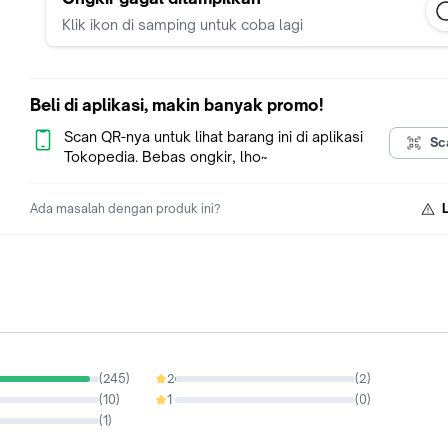
- Tahan Lama dan Awet
Klik ikon di samping untuk coba lagi
Tersedia Varian :
- Stick nylon
Beli di aplikasi, makin banyak promo!
- Stick glow
Scan QR-nya untuk lihat barang ini di aplikasi
Sc
Tersedia Warna :
Tokopedia. Bebas ongkir, lho~
- Merah
Ada masalah dengan produk ini?
- Hijau
- Biru
- Pink
- Putih
- Ungu
- Hitam
- Kuning
UNTUK STICK DRUM GLOW BISA NYALA DI TEMPAT GELAP
(
245
)
2
(
2
)
0.78%
(
10
)
1
(
0
)
0%
PACKING BUBBLE WRAP + KARDUS
(
1
)